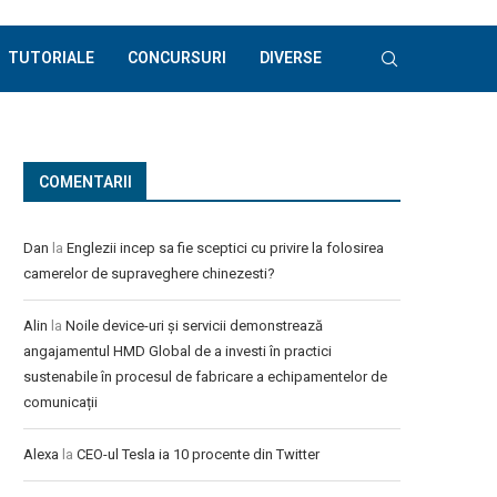
TUTORIALE
CONCURSURI
DIVERSE
COMENTARII
Dan
la
Englezii incep sa fie sceptici cu privire la folosirea
camerelor de supraveghere chinezesti?
Alin
la
Noile device-uri și servicii demonstrează
angajamentul HMD Global de a investi în practici
sustenabile în procesul de fabricare a echipamentelor de
comunicații
Alexa
la
CEO-ul Tesla ia 10 procente din Twitter