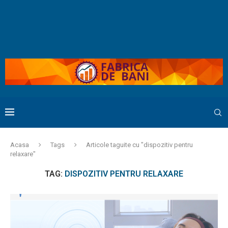
Acasa
Tags
Articole taguite cu "dispozitiv pentru
relaxare"
TAG:
DISPOZITIV PENTRU RELAXARE