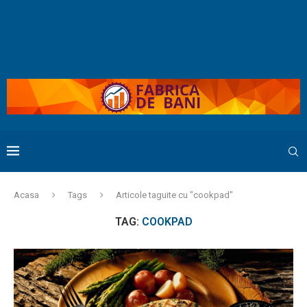
Acasa
Tags
Articole taguite cu "cookpad"
TAG:
COOKPAD