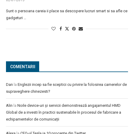
02-01-2015
Sunt o persoana careia ii place sa descopere lucruri smart si sa afle ce
gadgeturi …
COMENTARII
Dan
la
Englezii incep sa fie sceptici cu privire la folosirea camerelor de
supraveghere chinezesti?
Alin
la
Noile device-uri și servicii demonstrează angajamentul HMD
Global de a investi în practici sustenabile în procesul de fabricare a
echipamentelor de comunicații
Alexa
la
CEO-ul Tesla ia 10 procente din Twitter