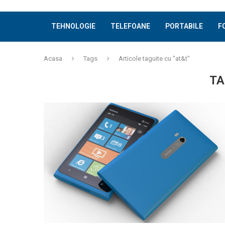
TEHNOLOGIE
TELEFOANE
PORTABILE
F
Acasa
Tags
Articole taguite cu "at&t"
TA