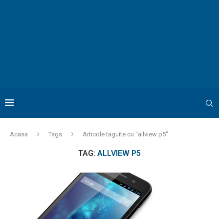
Acasa
Tags
Articole taguite cu "allview p5"
TAG:
ALLVIEW P5