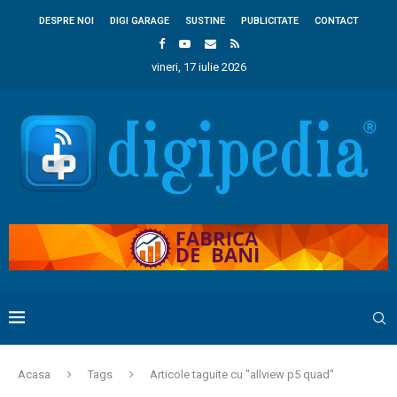
DESPRE NOI
DIGI GARAGE
SUSTINE
PUBLICITATE
CONTACT
vineri, 17 iulie 2026
Acasa
Tags
Articole taguite cu "allview p5 quad"