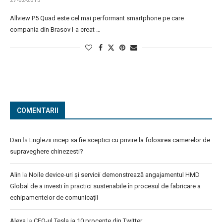
27-02-2013
Allview P5 Quad este cel mai performant smartphone pe care
compania din Brasov l-a creat …
COMENTARII
Dan
la
Englezii incep sa fie sceptici cu privire la folosirea camerelor de
supraveghere chinezesti?
Alin
la
Noile device-uri și servicii demonstrează angajamentul HMD
Global de a investi în practici sustenabile în procesul de fabricare a
echipamentelor de comunicații
Alexa
la
CEO-ul Tesla ia 10 procente din Twitter