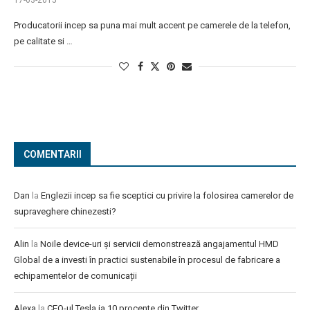
17-03-2015
Producatorii incep sa puna mai mult accent pe camerele de la telefon,
pe calitate si …
COMENTARII
Dan
la
Englezii incep sa fie sceptici cu privire la folosirea camerelor de
supraveghere chinezesti?
Alin
la
Noile device-uri și servicii demonstrează angajamentul HMD
Global de a investi în practici sustenabile în procesul de fabricare a
echipamentelor de comunicații
Alexa
la
CEO-ul Tesla ia 10 procente din Twitter