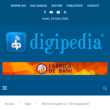
DESPRE NOI
DIGI GARAGE
SUSTINE
PUBLICITATE
CONTACT
vineri, 24 iulie 2026
Acasa
Tags
Articole taguite cu "60 megapixeli"