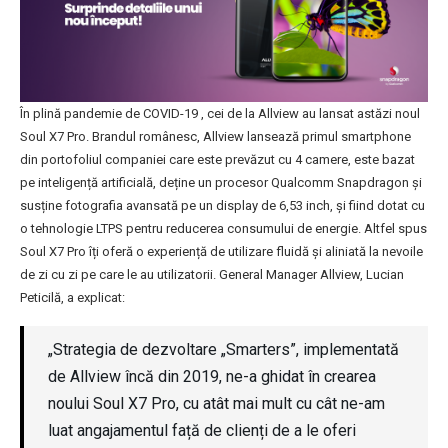
În plină pandemie de COVID-19 , cei de la Allview au lansat astăzi noul
Soul X7 Pro. Brandul românesc, Allview lansează primul smartphone
din portofoliul companiei care este prevăzut cu 4 camere, este bazat
pe inteligență artificială, deține un procesor Qualcomm Snapdragon și
susține fotografia avansată pe un display de 6,53 inch, și fiind dotat cu
o tehnologie LTPS pentru reducerea consumului de energie. Altfel spus
Soul X7 Pro îți oferă o experiență de utilizare fluidă și aliniată la nevoile
de zi cu zi pe care le au utilizatorii. General Manager Allview, Lucian
Peticilă, a explicat:
„Strategia de dezvoltare „Smarters”, implementată
de Allview încă din 2019, ne-a ghidat în crearea
noului Soul X7 Pro, cu atât mai mult cu cât ne-am
luat angajamentul față de clienți de a le oferi