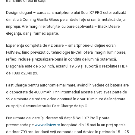
transmite direct în căști.
Design elegant – carcasa smartphone-ului Soul X7 PRO este realizată
din sticlă Corning Gorilla Glass pe ambele fețe și ramă metalică de jur
împrejur. Are marginile rotunjite, culoare captivantă – Black Desire,
eleganță, dar și farmec aparte.
Experiență completă de vizionare – smartphone-ul deține ecran
FullView, fiind prevăzut cu tehnologie In-Cell, oferă imagini luminoase,
reflexii reduse și vizualizare bună în condiții de lumină puternică.
Diagonala este de 6,53 inch, ecranul 19.5:9 și suportă o rezoluție FHD+
de 1080 x 2340 px.
Fast Charge pentru autonomie mai mare, având în vedere că bateria are
o capacitate de 4000 mAh. Prin intermediul acesteia veți avea parte de
99 de minute de redare video continuă în doar 10 minute de încărcare
cu sprijinul acumulatorului Fast Charge de tip C.
Prin urmare cei care își doresc să dețină Soul X7 Pro îl poate
precomanda pe
www.allview.ro
începând din 15 mai la un preț special
de doar 799 ron. Iar dacă veți comanda noul device în perioada 15 – 25