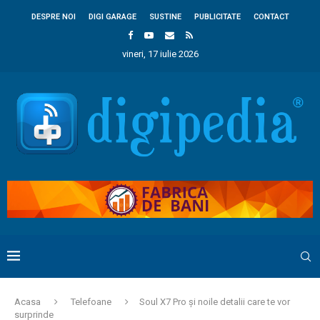
DESPRE NOI
DIGI GARAGE
SUSTINE
PUBLICITATE
CONTACT
vineri, 17 iulie 2026
Acasa
Telefoane
Soul X7 Pro și noile detalii care te vor
surprinde