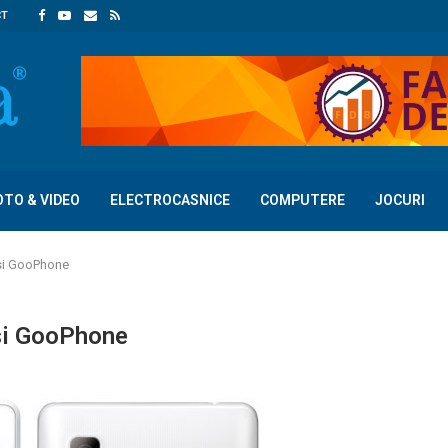
CT
OTO & VIDEO
ELECTROCASNICE
COMPUTERE
JOCURI
 si GooPhone
 si GooPhone