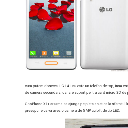
cum putem observa, LG L4 II nu este un telefon de top, insa est
de camera secundara, dar are suport pentru card micro SD de 
GooPhone X1+ ar urma sa ajunga pe piata asiatica la sfarsitul l
presupune ca va avea o camera de 5 MP cu blit de tip LED.