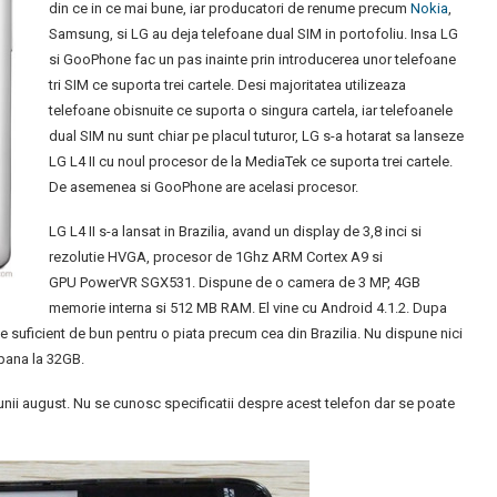
din ce in ce mai bune, iar producatori de renume precum
Nokia
,
Samsung, si LG au deja telefoane dual SIM in portofoliu. Insa LG
si GooPhone fac un pas inainte prin introducerea unor telefoane
tri SIM ce suporta trei cartele. Desi majoritatea utilizeaza
telefoane obisnuite ce suporta o singura cartela, iar telefoanele
dual SIM nu sunt chiar pe placul tuturor, LG s-a hotarat sa lanseze
LG L4 II cu noul procesor de la MediaTek ce suporta trei cartele.
De asemenea si GooPhone are acelasi procesor.
LG L4 II s-a lansat in Brazilia, avand un display de 3,8 inci si
rezolutie HVGA, procesor de 1Ghz ARM Cortex A9 si
GPU PowerVR SGX531. Dispune de o camera de 3 MP, 4GB
memorie interna si 512 MB RAM. El vine cu Android 4.1.2. Dupa
e suficient de bun pentru o piata precum cea din Brazilia. Nu dispune nici
pana la 32GB.
unii august. Nu se cunosc specificatii despre acest telefon dar se poate