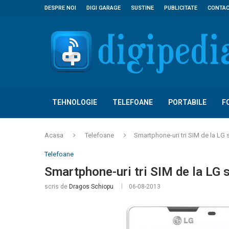
DESPRE NOI
DIGI GARAGE
SUSTINE
PUBLICITATE
CONTA
TEHNOLOGIE
TELEFOANE
PORTABILE
F
Acasa
Telefoane
Smartphone-uri tri SIM de la LG
Telefoane
Smartphone-uri tri SIM de la LG
scris de
Dragos Schiopu
06-08-2013