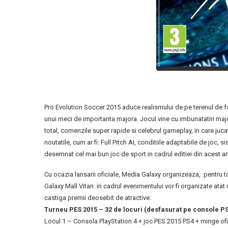
Pro Evolution Soccer 2015 aduce realismului de pe terenul de fotb
unui meci de importanta majora. Jocul vine cu imbunatatiri majo
total, comenzile super rapide si celebrul gameplay, in care jucat
noutatile, cum ar fi: Full Pitch AI, conditiile adaptabile de joc,
desemnat cel mai bun joc de sport in cadrul editiei din acest 
Cu ocazia lansarii oficiale, Media Galaxy organizeaza, pentru t
Galaxy Mall Vitan. in cadrul evenimentului vor fi organizate ata
castiga premii deosebit de atractive:
Turneu PES 2015 – 32 de locuri (desfasurat pe console PS
Locul 1 – Consola PlayStation 4 + joc PES 2015 PS4 + minge of