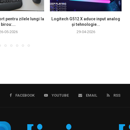
rt pentru zilele lungi la
Logitech G512 X aduce input analog
birou:...
și tehnologie...
26-05-2026
29-04-2026
FACEBOOK
YOUTUBE
EMAIL
RSS