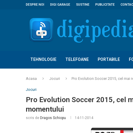
DESPRE NOI
DIGI GARAGE
SUSTINE
PUBLICITATE
CONTA
TEHNOLOGIE
TELEFOANE
PORTABILE
F
Acasa
Jocuri
Pro Evolution Soccer 2015, cel mai r
Jocuri
Pro Evolution Soccer 2015, cel ma
momentului
scris de
Dragos Schiopu
14-11-2014