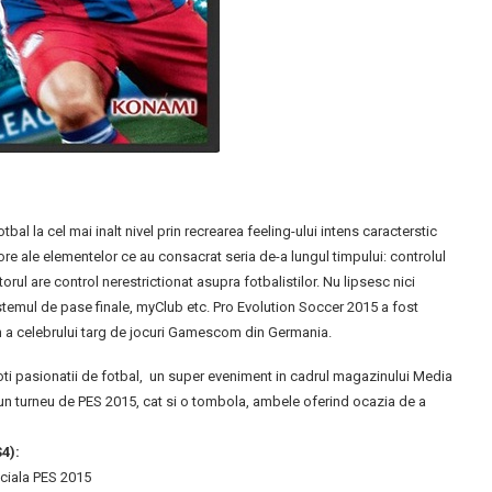
al la cel mai inalt nivel prin recrearea feeling-ului intens caracterstic
re ale elementelor ce au consacrat seria de-a lungul timpului: controlul
orul are control nerestrictionat asupra fotbalistilor. Nu lipsesc nici
 sistemul de pase finale, myClub etc. Pro Evolution Soccer 2015 a fost
an a celebrului targ de jocuri Gamescom din Germania.
oti pasionatii de fotbal, un super eveniment in cadrul magazinului Media
t un turneu de PES 2015, cat si o tombola, ambele oferind ocazia de a
4):
iciala PES 2015