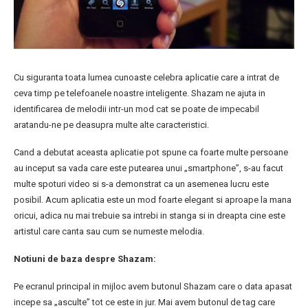
Cu siguranta toata lumea cunoaste celebra aplicatie care a intrat de
ceva timp pe telefoanele noastre inteligente. Shazam ne ajuta in
identificarea de melodii intr-un mod cat se poate de impecabil
aratandu-ne pe deasupra multe alte caracteristici.
Cand a debutat aceasta aplicatie pot spune ca foarte multe persoane
au inceput sa vada care este putearea unui „smartphone”, s-au facut
multe spoturi video si s-a demonstrat ca un asemenea lucru este
posibil. Acum aplicatia este un mod foarte elegant si aproape la mana
oricui, adica nu mai trebuie sa intrebi in stanga si in dreapta cine este
artistul care canta sau cum se numeste melodia.
Notiuni de baza despre Shazam:
Pe ecranul principal in mijloc avem butonul Shazam care o data apasat
incepe sa „asculte” tot ce este in jur. Mai avem butonul de tag care