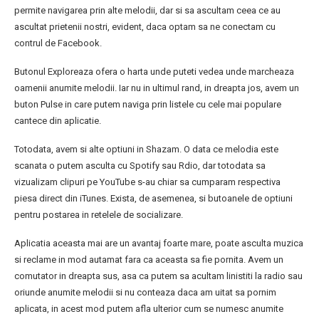
permite navigarea prin alte melodii, dar si sa ascultam ceea ce au
ascultat prietenii nostri, evident, daca optam sa ne conectam cu
contrul de Facebook.
Butonul Exploreaza ofera o harta unde puteti vedea unde marcheaza
oamenii anumite melodii. Iar nu in ultimul rand, in dreapta jos, avem un
buton Pulse in care putem naviga prin listele cu cele mai populare
cantece din aplicatie.
Totodata, avem si alte optiuni in Shazam. O data ce melodia este
scanata o putem asculta cu Spotify sau Rdio, dar totodata sa
vizualizam clipuri pe YouTube s-au chiar sa cumparam respectiva
piesa direct din iTunes. Exista, de asemenea, si butoanele de optiuni
pentru postarea in retelele de socializare.
Aplicatia aceasta mai are un avantaj foarte mare, poate asculta muzica
si reclame in mod autamat fara ca aceasta sa fie pornita. Avem un
comutator in dreapta sus, asa ca putem sa acultam linistiti la radio sau
oriunde anumite melodii si nu conteaza daca am uitat sa pornim
aplicata, in acest mod putem afla ulterior cum se numesc anumite