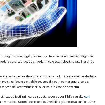
e religie si tehnologie. Inca mai exista, chiar si in Romania, religii care
iciodata buna sau rea, doar modul in care este folosita poate fi unul rau
 alta parte, centralele atomice moderne ne furnizeaza energie electrica
am reusit sa facem centralele acestea din ce in ce mai sigure; ce s-a
re probabil ar fi trebuit inchisa cu mult inainte de dezastru.
nstaleze aplicatii prin care sa poata accesa usor Biblia sau alte
carti
un om mai rau. Ce rost are sa cari cu tine Biblia, plus cateva carti crestine,