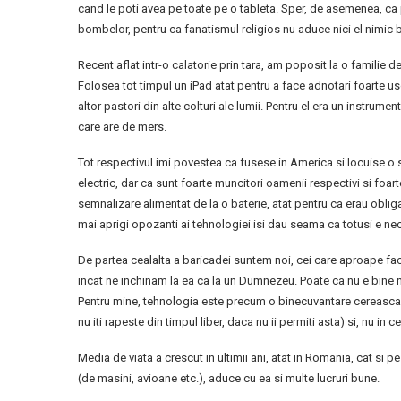
cand le poti avea pe toate pe o tableta. Sper, de asemenea, ca 
bombelor, pentru ca fanatismul religios nu aduce nici el nimic
Recent aflat intr-o calatorie prin tara, am poposit la o familie 
Folosea tot timpul un iPad atat pentru a face adnotari foarte uso
altor pastori din alte colturi ale lumii. Pentru el era un instru
care are de mers.
Tot respectivul imi povestea ca fusese in America si locuise o
electric, dar ca sunt foarte muncitori oamenii respectivi si foart
semnalizare alimentat de la o baterie, atat pentru ca erau obliga
mai aprigi opozanti ai tehnologiei isi dau seama ca totusi e nec
De partea cealalta a baricadei suntem noi, cei care aproape fac
incat ne inchinam la ea ca la un Dumnezeu. Poate ca nu e bine ni
Pentru mine, tehnologia este precum o binecuvantare cereasca, 
nu iti rapeste din timpul liber, daca nu ii permiti asta) si, nu in c
Media de viata a crescut in ultimii ani, atat in Romania, cat s
(de masini, avioane etc.), aduce cu ea si multe lucruri bune.