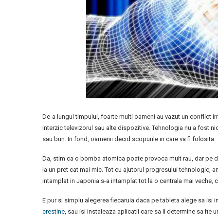
De-a lungul timpului, foarte multi oameni au vazut un conflict intr
interzic televizorul sau alte dispozitive. Tehnologia nu a fost n
sau bun. In fond, oamenii decid scopurile in care va fi folosita.
Da, stim ca o bomba atomica poate provoca mult rau, dar pe de
la un pret cat mai mic. Tot cu ajutorul progresului tehnologic, 
intamplat in Japonia s-a intamplat tot la o centrala mai veche, ca
E pur si simplu alegerea fiecaruia daca pe tableta alege sa isi i
crestine
, sau isi instaleaza aplicatii care sa il determine sa fie 