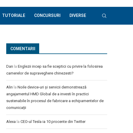
TUTORIALE
CONCURSURI
DIVERSE
COMENTARII
Dan
la
Englezii incep sa fie sceptici cu privire la folosirea
camerelor de supraveghere chinezesti?
Alin
la
Noile device-uri și servicii demonstrează
angajamentul HMD Global de a investi în practici
sustenabile în procesul de fabricare a echipamentelor de
comunicații
Alexa
la
CEO-ul Tesla ia 10 procente din Twitter