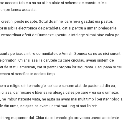
pe aceeasi tableta sa nu ai instalate si scheme de constructie a
 bun pe lumea aceasta.
de crestini peste noapte. Sotul doamnei care ne-a gazduit era pastor.
r in Biblia electronica de pe tableta, cat si pentru a urmari prelegerile
ment extraordinar oferit de Dumnezeu pentru a intelege si mai bine calea pe
 scurta perioada intr-o comunitate de Amish. Spunea ca nu au nici curent
e primitori. Chiar si asa, la carutele cu care circulau, aveau sistem de
ti de statul american, cat si pentru propria lor siguranta. Deci pana si cei
esara si benefica in acelasi timp.
em o religie din tehnologie, cei care suntem atat de pasionati din ea,
ci asa, dar fiecare e liber sa isi aleaga calea pe care vrea sa o urmeze.
ne imbunatateste viata, ne ajuta sa avem mai mult timp liber (tehnologia
ele din urma, ne ajuta sa avem un trai mai lung si mai linistit.
i pe intreg mapamondul. Chiar daca tehnologia provoaca uneori accidente