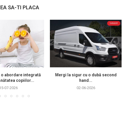
EA SA-TI PLACA
 o abordare integrată
Mergi la sigur cu o dubă second
nătatea copiilor...
hand...
15-07-2026
02-06-2026