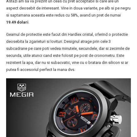
Astazi am sa va prezint un ceas cu pret acceptabil si care are un
aspect deosebit de interesant. Vine in doua variante, pe alb si pe negru
si saptamana aceasta este redus cu 58%, avand un pret de numai
19.49 dolari
.
Geamul de protectie este facut din Hardlex cristal, oferind o protectie
deosebita la zgarieturi si lovituri. Designul atrage prin cele 3
subcadrane pe care poti vedea minutele, secundele, dar si zecimile de
secunda, utile atunci cand este folosit pe post de cronometru. Este
rezistent la apa, dar nu si subacvatic, vine cu o bratara din silicon si ar
putea fi accesoriul perfect la mana dvs.