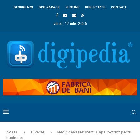
DESPRE NOI
DIGI GARAGE
SUSTINE
PUBLICITATE
CONTACT
vineri, 17 iulie 2026
Acasa
Diverse
Megir, ceas rezistent la apa, potrivit pentru
business