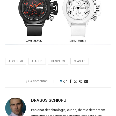
ACCESORII
AFACERI
BUSINESS
CEASURI
4 comentarii
0
DRAGOS SCHIOPU
Pasionat de tehnologie, curios, de mic demontam
orice jucarie electrica/electronica sau care avea