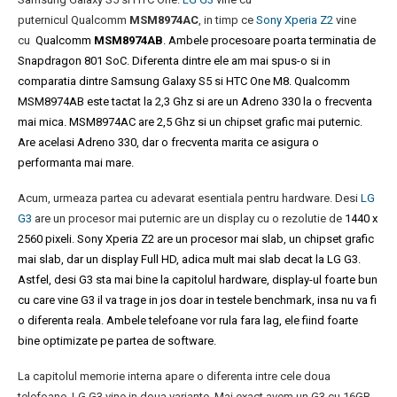
puternicul Qualcomm
MSM8974AC
, in timp ce
Sony Xperia Z2
vine
cu
Qualcomm
MSM8974AB
. Ambele procesoare poarta terminatia de
Snapdragon 801 SoC. Diferenta dintre ele am mai spus-o si in
comparatia dintre Samsung Galaxy S5 si HTC One M8. Qualcomm
MSM8974AB este tactat la 2,3 Ghz si are un Adreno 330 la o frecventa
mai mica. MSM8974AC are 2,5 Ghz si un chipset grafic mai puternic.
Are acelasi Adreno 330, dar o frecventa marita ce asigura o
performanta mai mare.
Acum, urmeaza partea cu adevarat esentiala pentru hardware. Desi
LG
G3
are un procesor mai puternic are un display cu o rezolutie de
1440 x
2560 pixeli. Sony Xperia Z2 are un procesor mai slab, un chipset grafic
mai slab, dar un display Full HD, adica mult mai slab decat la LG G3.
Astfel, desi G3 sta mai bine la capitolul hardware, display-ul foarte bun
cu care vine G3 il va trage in jos doar in testele benchmark, insa nu va fi
o diferenta reala. Ambele telefoane vor rula fara lag, ele fiind foarte
bine optimizate pe partea de software.
La capitolul memorie interna apare o diferenta intre cele doua
telefoane. LG G3 vine in doua variante. Mai exact avem un G3 cu 16GB