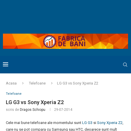
Acasa
Telefoane
LG G3 vs Sony Xperia Z2
Telefoane
LG G3 vs Sony Xperia Z2
scris de
Dragos Schiopu
29-07-2014
Cele mai bune telefoane ale momentului sunt
LG G3
si
Sony Xperia Z2
,
care nu se pot compara cu Samsung sau HTC, deoarece sunt mult