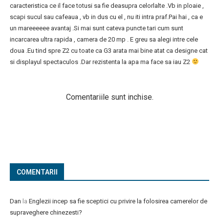
caracteristica ce il face totusi sa fie deasupra celorlalte .Vb in ploaie ,
scapi sucul sau cafeaua , vb in dus cu el , nu iti intra praf.Pai hai , ca e
un mareeeeee avantaj .Si mai sunt cateva puncte tari cum sunt
incarcarea ultra rapida , camera de 20 mp . E greu sa alegi intre cele
doua .Eu tind spre Z2 cu toate ca G3 arata mai bine atat ca designe cat
si displayul spectaculos .Dar rezistenta la apa ma face sa iau Z2
Comentariile sunt inchise.
COMENTARII
Dan
la
Englezii incep sa fie sceptici cu privire la folosirea camerelor de
supraveghere chinezesti?