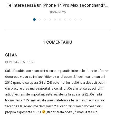
Te interesează un iPhone 14 Pro Max secondhand?...
10-02-2026
1 COMENTARIU
GH AN
21-04-2015 - 11:21
Salut.De abia acum am citit si eu comparatia intre cele doua telefoane
deoarece vreau sa imi achizitionez unul acum .Sincer inca raman si in
2015 (pana o sa apara G4 si Z4) cele mai bune .S6 le-a depasit putin
dar pretul e prea mare raportat la cel al lor .Ce ai uitat sa specifici in
articol extrem de important este rezistenta la apa a lui Z2 .Ce naibi ,
tocmai asta ? Pai mai exista vreun telefon sa te bagi in piscina si sa
faci poze la adancime de 2 metri ? si cand zic 2 metri vorbesc din
propria experienta cu Z1
,Iti pot arata poze , filmari .Asta e o