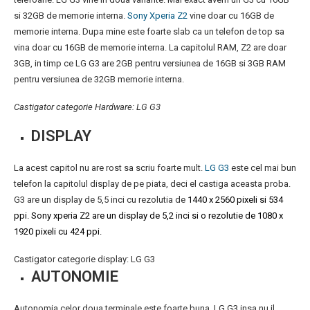
si 32GB de memorie interna.
Sony Xperia Z2
vine doar cu 16GB de
memorie interna. Dupa mine este foarte slab ca un telefon de top sa
vina doar cu 16GB de memorie interna. La capitolul RAM, Z2 are doar
3GB, in timp ce LG G3 are 2GB pentru versiunea de 16GB si 3GB RAM
pentru versiunea de 32GB memorie interna.
Castigator categorie Hardware: LG G3
DISPLAY
La acest capitol nu are rost sa scriu foarte mult.
LG G3
este cel mai bun
telefon la capitolul display de pe piata, deci el castiga aceasta proba.
G3 are un display de 5,5 inci cu rezolutia de
1440 x 2560 pixeli si 534
ppi. Sony xperia Z2 are un display de 5,2 inci si o rezolutie de 1080 x
1920 pixeli cu 424 ppi.
Castigator categorie display: LG G3
AUTONOMIE
Autonomia celor doua terminale este foarte buna. LG G3 insa nu il