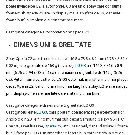
poate invinge pe G2 la autonomie. G3 are un display care consuma
foarte mult. Xperia Z2 are un display mai slab (fata de G3, dar este
foarte bun) si implicit o autonomie mai mare.
Castigator categorie autonomie: Sony Xperia Z2
DIMENSIUNI & GREUTATE
Sony Xperia Z2 are dimensiunile de 146.8 x 73.3 x 8.2 mm (5.78 x 2.89 x
0.32 in)
si o greutate de 163 g (5.75 oz).
LG G3
are 146.3 x 74.6 x 8.9
mm (5.76 x 2.94 x 0.35 in) ca dimensiuni si o greutate de 149 g (5.26
oz). Putem remarca astfel ca LG G3 este mult mai lat si mult mai placut
decat Xperia Z2, cel din urma fiind mai lung la display. LG s-a remarcat
prin display-urile sale mai late care arata mult mai bine.
Castigator categorie dimensiune & greutate: LG G3
Castigatorul este
LG G3
, care poate fi considerat regele telefoanelor
Android din 2014, fiind mult mai bun decat Samsung Galaxy S5, HTC
One M8, OnePlus One,
Xperia Z2
, etc. Design-ul, dar si display-ul foarte
bun il face pe LG G3 un smarphone foarte bun care rezista la o zi de