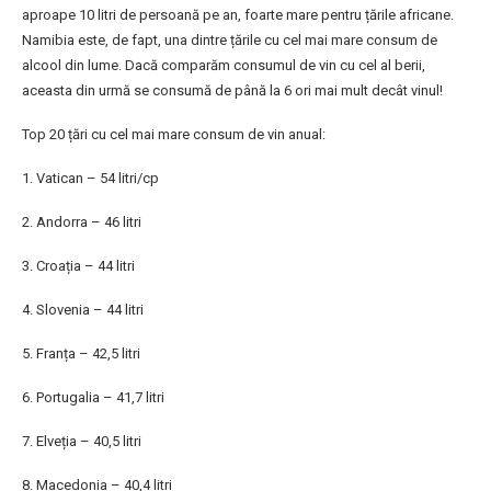
aproape 10 litri de persoană pe an, foarte mare pentru țările africane.
Namibia este, de fapt, una dintre țările cu cel mai mare consum de
alcool din lume. Dacă comparăm consumul de vin cu cel al berii,
aceasta din urmă se consumă de până la 6 ori mai mult decât vinul!
Top 20 țări cu cel mai mare consum de vin anual:
1. Vatican – 54 litri/cp
2. Andorra – 46 litri
3. Croația – 44 litri
4. Slovenia – 44 litri
5. Franța – 42,5 litri
6. Portugalia – 41,7 litri
7. Elveția – 40,5 litri
8. Macedonia – 40,4 litri