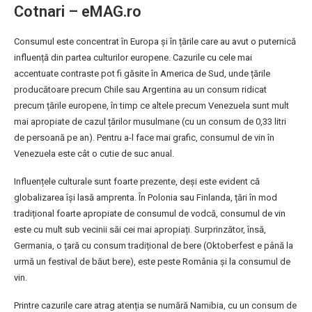
Cotnari – eMAG.ro
Consumul este concentrat în Europa și în țările care au avut o puternică
influență din partea culturilor europene. Cazurile cu cele mai
accentuate contraste pot fi găsite în America de Sud, unde țările
producătoare precum Chile sau Argentina au un consum ridicat
precum țările europene, în timp ce altele precum Venezuela sunt mult
mai apropiate de cazul țărilor musulmane (cu un consum de 0,33 litri
de persoană pe an). Pentru a-l face mai grafic, consumul de vin în
Venezuela este cât o cutie de suc anual.
Influențele culturale sunt foarte prezente, deși este evident că
globalizarea își lasă amprenta. În Polonia sau Finlanda, țări în mod
tradițional foarte apropiate de consumul de vodcă, consumul de vin
este cu mult sub vecinii săi cei mai apropiați. Surprinzător, însă,
Germania, o țară cu consum tradițional de bere (Oktoberfest e până la
urmă un festival de băut bere), este peste România și la consumul de
vin.
Printre cazurile care atrag atenția se numără Namibia, cu un consum de