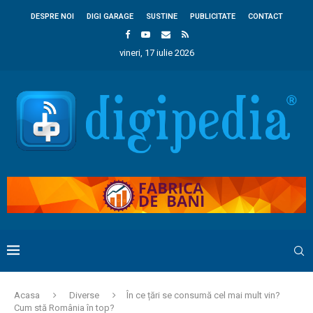
DESPRE NOI
DIGI GARAGE
SUSTINE
PUBLICITATE
CONTACT
vineri, 17 iulie 2026
Acasa
Diverse
În ce țări se consumă cel mai mult vin?
Cum stă România în top?