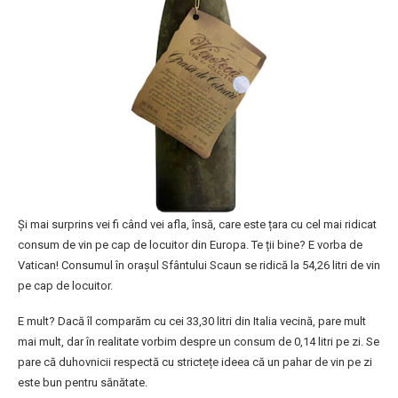
Și mai surprins vei fi când vei afla, însă, care este țara cu cel mai ridicat
consum de vin pe cap de locuitor din Europa. Te ții bine? E vorba de
Vatican! Consumul în orașul Sfântului Scaun se ridică la 54,26 litri de vin
pe cap de locuitor.
E mult? Dacă îl comparăm cu cei 33,30 litri din Italia vecină, pare mult
mai mult, dar în realitate vorbim despre un consum de 0,14 litri pe zi. Se
pare că duhovnicii respectă cu strictețe ideea că un pahar de vin pe zi
este bun pentru sănătate.