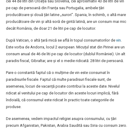
cei 44 de litri din Croația sau Slovenia, cei aproximativ 43 de litri de vin
pe cap de persoană din Franța sau Portugalia, ambele țări
producătoare și două țări latine „surori”. Spania, în schimb, o altă mare
producătoare de vin și altă soră de gintă latină, are un consum mai mic
decât România, de doar 21 de litri pe cap de locuitor.
După Vatican, o altă țară mică se află în topul consumatorilor de
vin
.
Este vorba de Andorra, locul 2 european. Micuțul stat din Pirinei are un
consum anual de 46 de liti pe cap de locuitor (dublul României). Un alt
paradis fiscal, Gibraltar, are și el o medie ridicată: 28 litri de persoană.
Pare o constantă faptul că o mulțime de vin este consumat în
paradisurile fiscale. Faptul că multe paradisuri fiscale sunt, de
asemenea, locuri de vacanță poate contribui la aceste date. Nivelul
ridicat al venitului pe cap de locuitor din aceste locuri implică, fără
îndoială, că consumul este ridicat în practic toate categoriile de
produse.
De asemenea, vedem impactul religiei asupra consumului, cu țări
precum Afganistan, Pakistan, Arabia Saudită sau Siria cu consum zero.