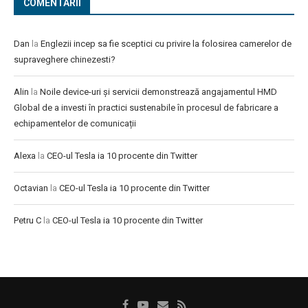
COMENTARII
Dan
la
Englezii incep sa fie sceptici cu privire la folosirea camerelor de
supraveghere chinezesti?
Alin
la
Noile device-uri și servicii demonstrează angajamentul HMD
Global de a investi în practici sustenabile în procesul de fabricare a
echipamentelor de comunicații
Alexa
la
CEO-ul Tesla ia 10 procente din Twitter
Octavian
la
CEO-ul Tesla ia 10 procente din Twitter
Petru C
la
CEO-ul Tesla ia 10 procente din Twitter