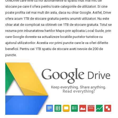
OneDrive care vine cu noi abonamente si spatiu mult mai mic de
stocare pe care il ofera pentru toate categoriile de utilizatori. Si cine
poate profita cel mai mult din asta, daca nu chiar Google. Astfel, Drive
ofera acum 1TB de stocare gratuita pentru anumiti utilizatori. Nu este
chiar atat de complicat sa obtineti cei 1TB de stocare gratuita. Totul se
rezuma prin inbunatatirea hartilor Maps prin aplicatia Local Guide, prin
care Google doreste sa actualizeze locatiile puctelor turistice cu
ajutorul utilizatorilor. Acestia vor primi puncte care le va oferi diferite
beneficii. Pentru cei 1TB spatiu de stocare aveti nevoie de 200 de
puncte.