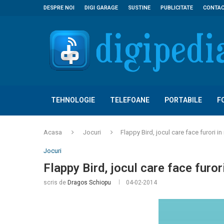
DESPRE NOI
DIGI GARAGE
SUSTINE
PUBLICITATE
CONTA
TEHNOLOGIE
TELEFOANE
PORTABILE
F
Acasa
Jocuri
Flappy Bird, jocul care face furori i
Jocuri
Flappy Bird, jocul care face furor
scris de
Dragos Schiopu
04-02-2014