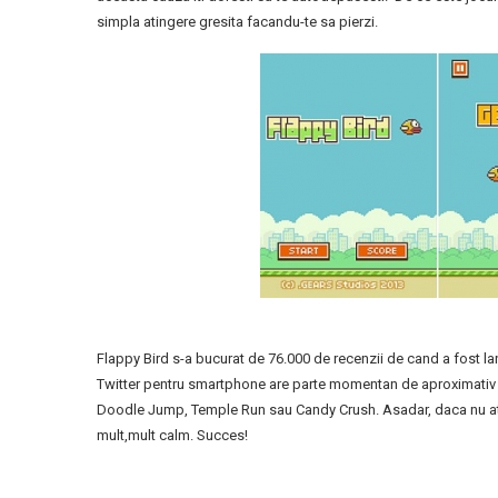
simpla atingere gresita facandu-te sa pierzi.
Flappy Bird s-a bucurat de 76.000 de recenzii de cand a fost lans
Twitter pentru smartphone are parte momentan de aproximativ 62
Doodle Jump, Temple Run sau Candy Crush. Asadar, daca nu ati ince
mult,mult calm. Succes!