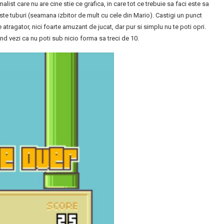
alist care nu are cine stie ce grafica, in care tot ce trebuie sa faci este sa
iste tuburi (seamana izbitor de mult cu cele din Mario). Castigi un punct
 atragator, nici foarte amuzant de jucat, dar pur si simplu nu te poti opri.
and vezi ca nu poti sub nicio forma sa treci de 10.