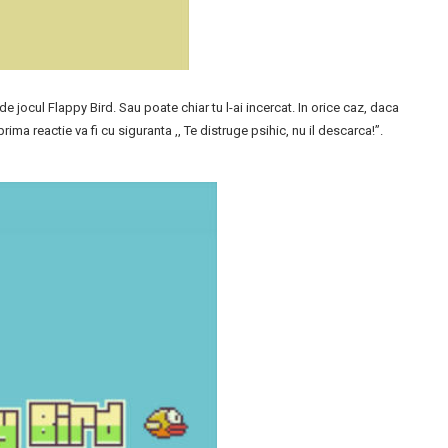
 de jocul Flappy Bird. Sau poate chiar tu l-ai incercat. In orice caz, daca
ima reactie va fi cu siguranta ,, Te distruge psihic, nu il descarca!”.