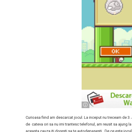
Curioasa fiind am descarcat jocul. La inceput nu treceam de 3.
de cateva ori sa nu imi trantesc telefonul, am reusit sa ajung l
aceasta cauza iti doresti sa te autodepasesti. De ce este jocul a