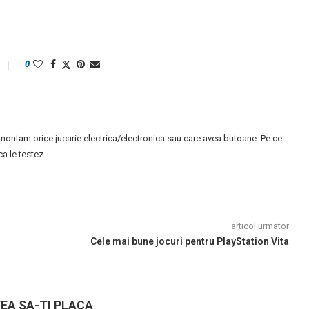
0
montam orice jucarie electrica/electronica sau care avea butoane. Pe ce
 le testez.
articol urmator
Cele mai bune jocuri pentru PlayStation Vita
EA SA-TI PLACA