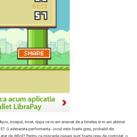
 Apoi, inceput, incet, dupa ce m-am enervat de-a binelea si m-am abtinut
a 57. O adevarata performanta. Jocul este foarte greu, probabil din
tat de dificil? Pentru ca miscarile pasarii sunt foarte greu de controlat, o