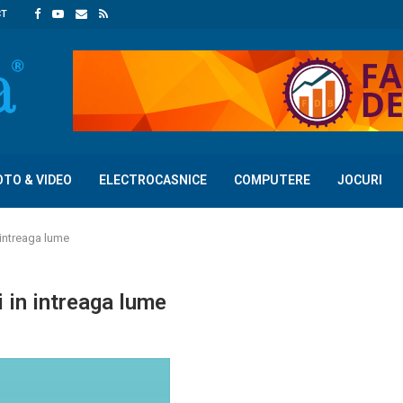
CT
OTO & VIDEO
ELECTROCASNICE
COMPUTERE
JOCURI
n intreaga lume
i in intreaga lume