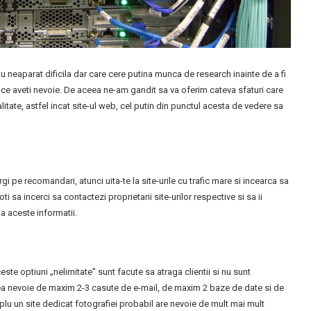
u neaparat dificila dar care cere putina munca de research inainte de a fi
 ce aveti nevoie. De aceea ne-am gandit sa va oferim cateva sfaturi care
litate, astfel incat site-ul web, cel putin din punctul acesta de vedere sa
gi pe recomandari, atunci uita-te la site-urile cu trafic mare si incearca sa
 sa incerci sa contactezi proprietarii site-urilor respective si sa ii
da aceste informatii.
ste optiuni „nelimitate” sunt facute sa atraga clientii si nu sunt
vea nevoie de maxim 2-3 casute de e-mail, de maxim 2 baze de date si de
lu un site dedicat fotografiei probabil are nevoie de mult mai mult