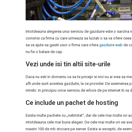
Intotdeauna alegerea unui serviciu de gazduire este o sarcina n
convinsi ca firma cu care urmeaza sa lucrati o sa va ofere ceea
sa va ajute sa gasiti usor o firma care ofera
gazduire web
de ca
nu fie o bataie de cap.
Vezi unde isi tin altii site-urile
Daca nu esti in domeniu ca sa te pricepi si nici nu ai vrea sa mer
afli unde sunt acestea gazduite, la ce provider. De asemenea poti
intrebi. In principiu orice serviciu de whois de pe internet iti va 
Ce include un pachet de hosting
Exista multe pachete cu „nelimitat”, dar de cele mai multe ori ace
intotdeauna cele mai bune alegeri. De cele mai multe ori vei a
maxim 100 de mb stocare pe server. Exista si exceptii, de exemp