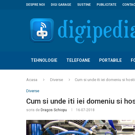
DESPRE NOI
DIGI GARAGE
SUSTINE
PUBLICITATE
CONTA
TEHNOLOGIE
TELEFOANE
PORTABILE
F
Acasa
Diverse
Cum si unde iti iei domeniu si hos
Diverse
Cum si unde iti iei domeniu si ho
scris de
Dragos Schiopu
16-07-2018