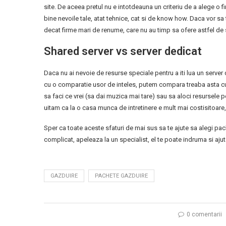
site. De aceea pretul nu e intotdeauna un criteriu de a alege o
bine nevoile tale, atat tehnice, cat si de know how. Daca vor sa
decat firme mari de renume, care nu au timp sa ofere astfel de s
Shared server vs server dedicat
Daca nu ai nevoie de resurse speciale pentru a iti lua un server
cu o comparatie usor de inteles, putem compara treaba asta cu vi
sa faci ce vrei (sa dai muzica mai tare) sau sa aloci resursele pe
uitam ca la o casa munca de intretinere e mult mai costisitoare
Sper ca toate aceste sfaturi de mai sus sa te ajute sa alegi pache
complicat, apeleaza la un specialist, el te poate indruma si ajuta
GAZDUIRE
PACHETE GAZDUIRE
0 comentarii