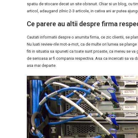
spatiu de stocare decat un site obisnuit. Chiar si un blog, cu
articol, adaugand zilnic 2-3 articole, in cativa ani ar putea a
Ce parere au altii despre firma respe
Cautati informatii despre o anumita firma, ce zic clientii, se p
Nu luati review-rile mot-a-mot, ca de multe ori lumea se plange
fiti in situatia sa spuneti ca toate sunt proaste, ca mereu se va
de serioasa ar fi compania respectiva. Asa ca incercati sa va da
asa mai departe.