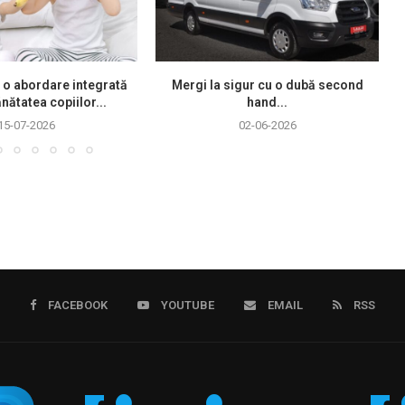
 o abordare integrată
Mergi la sigur cu o dubă second
nătatea copiilor...
hand...
15-07-2026
02-06-2026
FACEBOOK
YOUTUBE
EMAIL
RSS