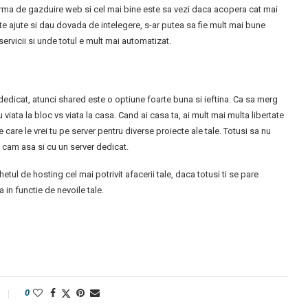
 firma de gazduire web si cel mai bine este sa vezi daca acopera cat mai
 te ajute si dau dovada de intelegere, s-ar putea sa fie mult mai bune
ervicii si unde totul e mult mai automatizat.
 dedicat, atunci shared este o optiune foarte buna si ieftina. Ca sa merg
ata la bloc vs viata la casa. Cand ai casa ta, ai mult mai multa libertate
 care le vrei tu pe server pentru diverse proiecte ale tale. Totusi sa nu
, cam asa si cu un server dedicat.
tul de hosting cel mai potrivit afacerii tale, daca totusi ti se pare
 in functie de nevoile tale.
0