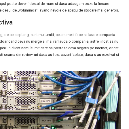
 timpul poate deveni destul de mare si daca adaugam poze la fiecare
junge desul de „voluminos”, avand nevoie de spatiu de stocare mai generos.
ctiva
lang, de ce se plang, sunt multumiti, ce anume ii face sa laude compania.
 doar cand ceva nu merge si mai rar lauda o companie, astfel incat sa nu
 gasi un client nemultumit care sa posteze ceva negativ pe internet, oricat
ti seama din review-uri daca au fost cazuri izolate, daca s-au rezolvat si