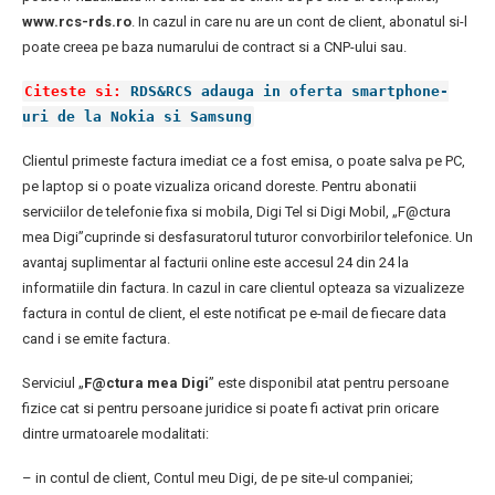
www.rcs-rds.ro
. In cazul in care nu are un cont de client, abonatul si-l
poate creea pe baza numarului de contract si a CNP-ului sau.
Citeste si:
RDS&RCS adauga in oferta smartphone-
uri de la Nokia si Samsung
Clientul primeste factura imediat ce a fost emisa, o poate salva pe PC,
pe laptop si o poate vizualiza oricand doreste. Pentru abonatii
serviciilor de telefonie fixa si mobila, Digi Tel si Digi Mobil, „F@ctura
mea Digi”cuprinde si desfasuratorul tuturor convorbirilor telefonice. Un
avantaj suplimentar al facturii online este accesul 24 din 24 la
informatiile din factura. In cazul in care clientul opteaza sa vizualizeze
factura in contul de client, el este notificat pe e-mail de fiecare data
cand i se emite factura.
Serviciul „
F@ctura mea Digi
” este disponibil atat pentru persoane
fizice cat si pentru persoane juridice si poate fi activat prin oricare
dintre urmatoarele modalitati:
– in contul de client, Contul meu Digi, de pe site-ul companiei;