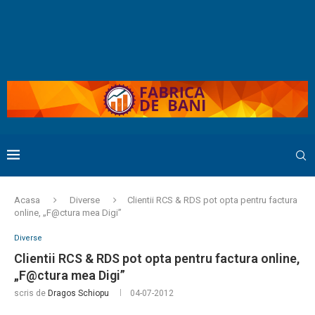
Acasa
Diverse
Clientii RCS & RDS pot opta pentru factura
online, „F@ctura mea Digi”
Diverse
Clientii RCS & RDS pot opta pentru factura online,
„F@ctura mea Digi”
scris de
Dragos Schiopu
04-07-2012