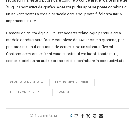
Produsul final este o pudra care contine o concentratie foarte mare de
‘fulgi’ nanometrici de grafen. Aceasta pudra apoi se poate combina cu
un solvent pentru a crea o cerneala care apoi poate fi folosita intr-o
imprimanta ink-jet.
Oamenii de stiinta deja au utilizat aceasta tehnologie pentru a crea
modele conductoare foarte complexe de 14 nanometri grosime, prin
printarea mai multor straturi de cerneala pe un substrat flexibil.
Conform acestora, chiar si cand substratul era indoit foarte mult,
cerneala printata nu arata aproape nici o schimbare in conductivitate.
CERNEALA PRINTATA
ELECTRONICE FLEXIBILE
ELECTRONICE PLIABILE
GRAFEN
1 comentariu
0