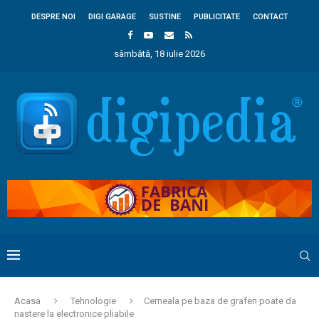
DESPRE NOI
DIGI GARAGE
SUSTINE
PUBLICITATE
CONTACT
sâmbătă, 18 iulie 2026
Acasa
Tehnologie
Cerneala pe baza de grafen poate da
nastere la electronice pliabile