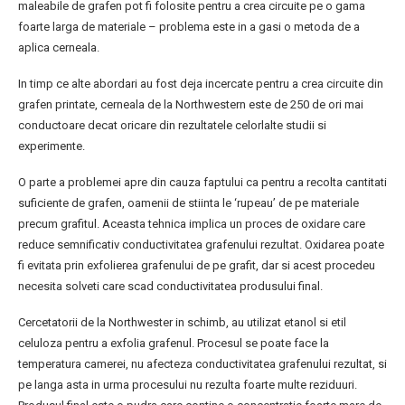
maleabile de grafen pot fi folosite pentru a crea circuite pe o gama
foarte larga de materiale – problema este in a gasi o metoda de a
aplica cerneala.
In timp ce alte abordari au fost deja incercate pentru a crea circuite din
grafen printate, cerneala de la Northwestern este de 250 de ori mai
conductoare decat oricare din rezultatele celorlalte studii si
experimente.
O parte a problemei apre din cauza faptului ca pentru a recolta cantitati
suficiente de grafen, oamenii de stiinta le ‘rupeau’ de pe materiale
precum grafitul. Aceasta tehnica implica un proces de oxidare care
reduce semnificativ conductivitatea grafenului rezultat. Oxidarea poate
fi evitata prin exfolierea grafenului de pe grafit, dar si acest procedeu
necesita solveti care scad conductivitatea produsului final.
Cercetatorii de la Northwester in schimb, au utilizat etanol si etil
celuloza pentru a exfolia grafenul. Procesul se poate face la
temperatura camerei, nu afecteza conductivitatea grafenului rezultat, si
pe langa asta in urma procesului nu rezulta foarte multe reziduuri.