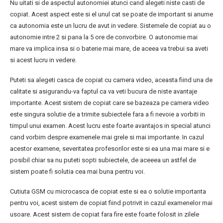
Nu uitati si de aspectul autonomiei atunci cand alegeti niste casti de
copiat. Acest aspect este si el unul cat se poate de important si anume
ca autonomia este un lucru de avut in vedere. Sistemele de copiat au o
autonomie intre 2 si pana la 5 ore de convorbire. O autonomie mai
mare va implica insa si o baterie mai mare, de aceea va trebui sa aveti
si acest lucru in vedere.
Puteti sa alegeti casca de copiat cu camera video, aceasta fiind una de
calitate si asigurandu-va faptul ca va veti bucura de niste avantaje
importante. Acest sistem de copiat care se bazeaza pe camera video
este singura solutie de a trimite subiectele fara a fi nevoie a vorbiti in
timpul unui examen. Acest lucru este foarte avantajos in special atunci
cand vorbim despre examenele mai grele si mai importante. In cazul
acestor examene, severitatea profesorilor este si ea una mai mare si e
posibil chiar sa nu puteti sopti subiectele, de aceeea un astfel de
sistem poate fi solutia cea mai buna pentru voi.
Cutiuta GSM cu microcasca de copiat este si ea o solutie importanta
pentru voi, acest sistem de copiat fiind potrivit in cazul examenelor mai
usoare. Acest sistem de copiat fara fire este foarte folosit in zilele