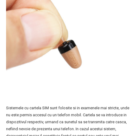
Sistemele cu cartela SIM sunt folosite si in examenele mai stricte, unde
nu este permis accesul cu un telefon mobil. Cartela se va introduce in
dispozitivul respectiv, urmand ca sunetul sa se transmita catre casca,
nefiind nevoie de prezenta unui telefon. In cazul acestui sistem,
dezavantajul major il constituie faptul ca pretul sau este unul mai