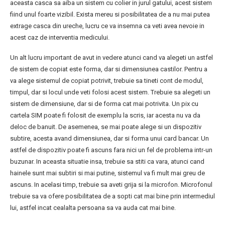
aceasta casca sa aiba un sistem cu colier in jurul gatului, acest sistem
fiind unul foarte vizibil. Exista mereu si posibilitatea de a nu mai putea
extrage casca din ureche, lucru ce va insemna ca veti avea nevoie in
acest caz de interventia medicului.
Un alt lucru important de avut in vedere atunci cand va alegeti un astfel
de sistem de copiat este forma, dar si dimensiunea castilor. Pentru a
va alege sistemul de copiat potrivit, trebuie sa tineti cont de modul,
timpul, dar si locul unde veti folosi acest sistem. Trebuie sa alegeti un
sistem de dimensiune, dar si de forma cat mai potrivita. Un pix cu
cartela SIM poate fi folosit de exemplu la scris, iar acesta nu va da
deloc de banuit. De asemenea, se mai poate alege si un dispozitiv
subtire, acesta avand dimensiunea, dar si forma unui card bancar. Un
astfel de dispozitiv poate fi ascuns fara nici un fel de problema intr-un
buzunar. In aceasta situatie insa, trebuie sa stiti ca vara, atunci cand
hainele sunt mai subtiri si mai putine, sistemul va fi mult mai greu de
ascuns. In acelasi timp, trebuie sa aveti grija si la microfon. Microfonul
trebuie sa va ofere posibilitatea de a sopti cat mai bine prin intermediul
lui, astfel incat cealalta persoana sa va auda cat mai bine.