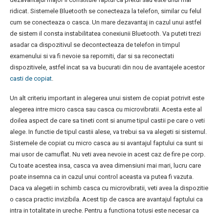
ridicat. Sistemele Bluetooth se conecteaza la telefon, similar cu felul
cum se conecteaza o casca. Un mare dezavantaj in cazul unui astfel
de sistem il consta instabilitatea conexiunii Bluetooth. Va puteti trezi
asadar ca dispozitivul se decontecteaza de telefon in timpul
examenului si va fi nevoie sa reporniti, dar si sa reconectati
dispozitivele, astfel incat sa va bucurati din nou de avantajele acestor
casti de copiat
.
Un alt criteriu important in alegerea unui sistem de copiat potrivit este
alegerea intre micro casca sau casca cu microvibratii. Acesta este al
doilea aspect de care sa tineti cont si anume tipul castii pe care o veti
alege. In functie de tipul castii alese, va trebui sa va alegeti si sistemul.
Sistemele de copiat cu micro casca au si avantajul faptului ca sunt si
mai usor de camuflat. Nu veti avea nevoie in acest caz de fire pe corp.
Cu toate acestea insa, casca va avea dimensiuni mai mari, lucru care
poate insemna ca in cazul unui control aceasta va putea fi vazuta.
Daca va alegeti in schimb casca cu microvibratii, veti avea la dispozitie
o casca practic invizibila. Acest tip de casca are avantajul faptului ca
intra in totalitate in ureche. Pentru a functiona totusi este necesar ca