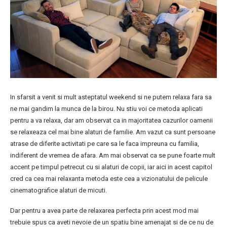
In sfarsit a venit si mult asteptatul weekend si ne putem relaxa fara sa
ne mai gandim la munca de la birou. Nu stiu voi ce metoda aplicati
pentru a va relaxa, dar am observat ca in majoritatea cazurilor oamenii
se relaxeaza cel mai bine alaturi de familie. Am vazut ca sunt persoane
atrase de diferite activitati pe care sa le faca impreuna cu familia,
indiferent de vremea de afara. Am mai observat ca se pune foarte mult
accent pe timpul petrecut cu si alaturi de copii, iar aici in acest capitol
cred ca cea mai relaxanta metoda este cea a vizionatului de pelicule
cinematografice alaturi de micuti.
Dar pentru a avea parte de relaxarea perfecta prin acest mod mai
trebuie spus ca aveti nevoie de un spatiu bine amenajat si de ce nu de