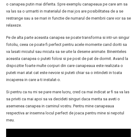
o canapea putin mai diferita. Spre exemplu canapeaua pe care am sa
va las sa o urmariti in materialul de mai jos are posibilitatea de a se
restrange sau a se mari in functie de numarul de membrii care vor sa se
relaxeze.
Pe de alta parte aceasta canapea se poate transforma si intr-un singur
fotoliu, ceea ce poate fi perfect pentru acele momente cand doriti sa
va lasati micutul sau micuta sa se uite la desene animate. Bineinteles
aceasta canapea o puteti folosi si pe post de pat de dormit. Avand la
dispozitie foarte multe corpuri din care canapeaua este realizata o
puteti mari atat cat este nevoie si puteti chiar sa o intindeti in toata
incaperea in care a-ti instalat-o.
Si pentru ca nu mi se pare mare lucru, cred ca mai indicat ar fi sa va las
sa priviti ca mai apoi sa va decideti singuri daca merita sa aveti o
asemenea canapea in caminul vostru. Pentru mine canapeaua
respectiva ar insemna locul perfect de joaca pentru mine si nepotul
meu.