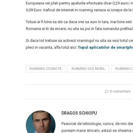
Europeana vei plati pentru apelurile efectuate doar 0,29 euro/ mi
0,09 Euro. traficul de internet in roaming variaza si icnepe de l
Totusi ar fi bine sa stii ca daca vrei sa suni in tara, mai bine es
Romania si iti da eroare, nu uita sa pui in fata numarului prefixu
Si daca tot trebuie sa activezi roamingul nu uita sa vezi totul 
pleci in vacanta, afla totul aici:
Topul aplicatiilor de smartph
ROAMING COSMOTE
ROAMING DIGI MOBIL
ROAMING 
0 comentarii
DRAGOS SCHIOPU
Pasionat de tehnologie, curios, de mic de
puneam mana stricam, astazi se cheama ca