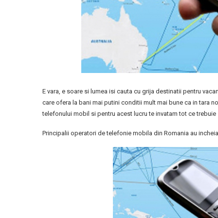
E vara, e soare si lumea isi cauta cu grija destinatii pentru vacan
care ofera la bani mai putini conditii mult mai bune ca in tara noa
telefonului mobil si pentru acest lucru te invatam tot ce trebuie
Principalii operatori de telefonie mobila din Romania au inchei