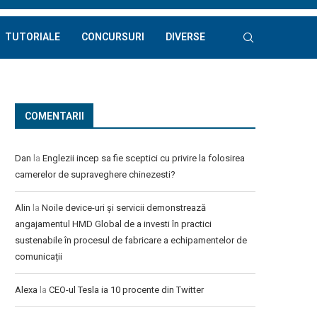
TUTORIALE
CONCURSURI
DIVERSE
COMENTARII
Dan
la
Englezii incep sa fie sceptici cu privire la folosirea
camerelor de supraveghere chinezesti?
Alin
la
Noile device-uri și servicii demonstrează
angajamentul HMD Global de a investi în practici
sustenabile în procesul de fabricare a echipamentelor de
comunicații
Alexa
la
CEO-ul Tesla ia 10 procente din Twitter