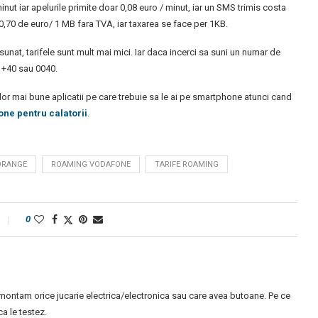
nut iar apelurile primite doar 0,08 euro / minut, iar un SMS trimis costa
a 0,70 de euro/ 1 MB fara TVA, iar taxarea se face per 1KB.
ti sunat, tarifele sunt mult mai mici. Iar daca incerci sa suni un numar de
l +40 sau 0040.
celor mai bune aplicatii pe care trebuie sa le ai pe smartphone atunci cand
one pentru calatorii
.
ORANGE
ROAMING VODAFONE
TARIFE ROAMING
0
montam orice jucarie electrica/electronica sau care avea butoane. Pe ce
 le testez.