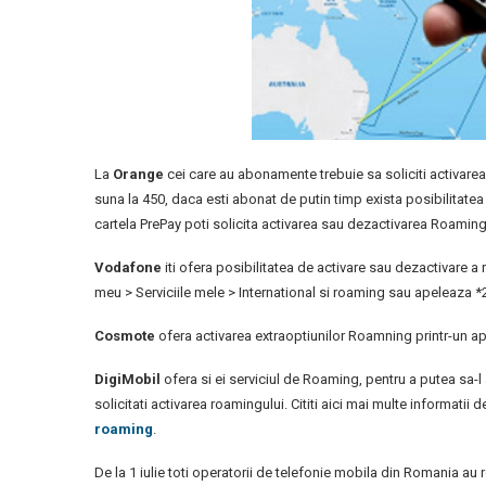
La
Orange
cei care au abonamente trebuie sa soliciti activarea 
suna la 450, daca esti abonat de putin timp exista posibilitatea 
cartela PrePay poti solicita activarea sau dezactivarea Roamin
Vodafone
iti ofera posibilitatea de activare sau dezactivare a 
meu > Serviciile mele > International si roaming sau apeleaza *
Cosmote
ofera activarea extraoptiunilor Roamning printr-un apel
DigiMobil
ofera si ei serviciul de Roaming, pentru a putea sa-l ac
solicitati activarea roamingului. Cititi aici mai multe informatii 
roaming
.
De la 1 iulie toti operatorii de telefonie mobila din Romania au 