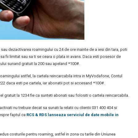
sau dezactivarea roamingului cu 24 de ore inainte de a iesi din tara, poti
sa fii limitat sau sa ti se ceara o plata in avans. Daca esti posesor de
gului sunand gratuit la 200 sau apeland *100#.
roamingului astfel, la cartela reincarcabila intra in MyVodafone, Contul
222 daca esti pe cartela, iar abonatii pot si accesand *100#.
 gratuit la 1234 fie ca sunteti abonati sau folositi o cartela reincarcabila.
tivati nu trebuie decat sa sunati la relatii cu clientii 031 400 404 si
despre faptul ca
RCS & RDS lanseaza serviciul de date mobile in
redus costurile pentru roaming, astfel in zona cu tarile din Uniunea