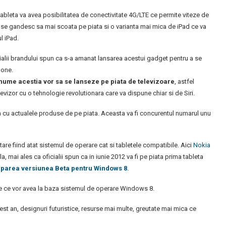
 tableta va avea posibilitatea de conectivitate 4G/LTE ce permite viteze de
 se gandesc sa mai scoata pe piata si o varianta mai mica de iPad ce va
l iPad.
cialii brandului spun ca s-a amanat lansarea acestui gadget pentru a se
hone.
nume acestia vor sa se lanseze pe piata de televizoare
, astfel
evizor cu o tehnologie revolutionara care va dispune chiar si de Siri.
cu actualele produse de pe piata. Aceasta va fi concurentul numarul unu
are fiind atat sistemul de operare cat si tabletele compatibile. Aici
Nokia
mai ales ca oficialii spun ca in iunie 2012 va fi pe piata prima tableta
 aparea versiunea Beta pentru Windows 8
.
te ce vor avea la baza sistemul de operare Windows 8.
est an, designuri futuristice, resurse mai multe, greutate mai mica ce