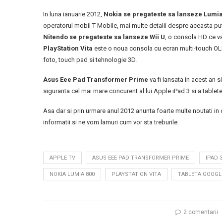
In luna ianuarie 2012,
Nokia se pregateste sa lanseze Lumia 
operatorul mobil T-Mobile, mai multe detalii despre aceasta put
Nitendo se pregateste sa lanseze Wii U
, o consola HD ce va 
PlayStation Vita
este o noua consola cu ecran multi-touch OLE
foto, touch pad si tehnologie 3D.
Asus Eee Pad Transformer Prime
va fi lansata in acest an 
siguranta cel mai mare concurent al lui Apple iPad 3 si a tablet
Asa dar si prin urmare anul 2012 anunta foarte multe noutati in
informatii si ne vom lamuri cum vor sta treburile.
APPLE TV
ASUS EEE PAD TRANSFORMER PRIME
IPAD 
NOKIA LUMIA 800
PLAYSTATION VITA
TABLETA GOOGL
2 comentarii