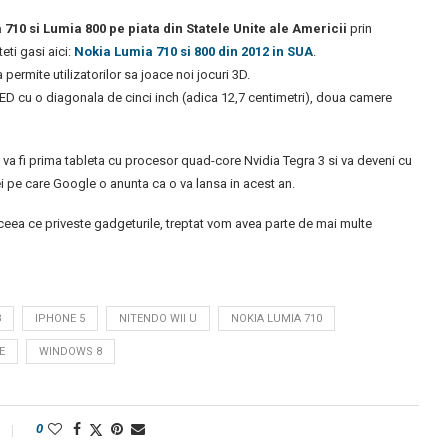
710 si Lumia 800 pe piata din Statele Unite ale Americii
prin
eti gasi aici:
Nokia Lumia 710 si 800 din 2012 in SUA
.
permite utilizatorilor sa joace noi jocuri 3D.
D cu o diagonala de cinci inch (adica 12,7 centimetri), doua camere
si va fi prima tableta cu procesor quad-core Nvidia Tegra 3 si va deveni cu
ei pe care Google o anunta ca o va lansa in acest an.
 ceea ce priveste gadgeturile, treptat vom avea parte de mai multe
3
IPHONE 5
NITENDO WII U
NOKIA LUMIA 710
E
WINDOWS 8
0