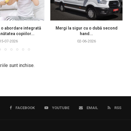
 o abordare integrată
Mergi la sigur cu o dubă second
nătatea copiilor...
hand...
15-07-2026
02-06-2026
iile sunt inchise.
FACEBOOK
YOUTUBE
EMAIL
RSS