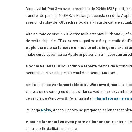
Displayul lui iPad 3 va avea o rezolutie de 2048×1536 pixeli, iar
transfer de pana la 100 MB/s. Pe langa aceasta cei de la Apple
avea un display de 7.85 inch in loc de 9.7 fata de cat are actualu
Alta noutate ce vine in 2012 este mult asteptatul
iPhone 5
, ofi
dezvolta chipurile LTE ce se vor regasi pe a 5-a generatie de iP
Apple doreste sa lanseze un nou produs in gama s-a si a
multe surse specifica ca Apple ar putea lansa in acest an un tel
Google va lansa in scurt timp o tableta
demna de a concura 
pentru iPad si va rula pe sistemul de operare Android.
Anul acesta
se vor lansa tablete cu Windows 8
, marea astept
va avea un cuvand greu de spus, dar sa vedem ce se va intampla, 
ce va rula pe Windows 8. Pe langa asta
in luna februarie va
Pe langa
Nokia
, Acer si Lenovo se pregatesc sa lanseze table
Piata de laptopuri va avea parte de imbunatatiri
mari in ac
ajuta la o flexibilitate mai mare.