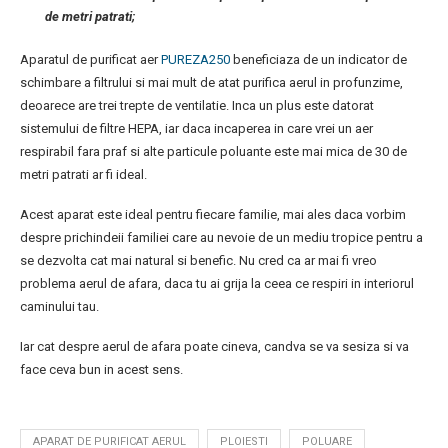
de metri patrati;
Aparatul de purificat aer
PUREZA250
beneficiaza de un indicator de
schimbare a filtrului si mai mult de atat purifica aerul in profunzime,
deoarece are trei trepte de ventilatie. Inca un plus este datorat
sistemului de filtre HEPA, iar daca incaperea in care vrei un aer
respirabil fara praf si alte particule poluante este mai mica de 30 de
metri patrati ar fi ideal.
Acest aparat este ideal pentru fiecare familie, mai ales daca vorbim
despre prichindeii familiei care au nevoie de un mediu tropice pentru a
se dezvolta cat mai natural si benefic. Nu cred ca ar mai fi vreo
problema aerul de afara, daca tu ai grija la ceea ce respiri in interiorul
caminului tau.
Iar cat despre aerul de afara poate cineva, candva se va sesiza si va
face ceva bun in acest sens.
APARAT DE PURIFICAT AERUL
PLOIESTI
POLUARE