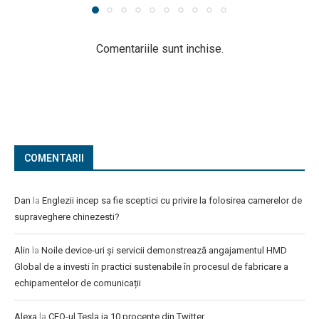
Comentariile sunt inchise.
COMENTARII
Dan
la
Englezii incep sa fie sceptici cu privire la folosirea camerelor de
supraveghere chinezesti?
Alin
la
Noile device-uri și servicii demonstrează angajamentul HMD
Global de a investi în practici sustenabile în procesul de fabricare a
echipamentelor de comunicații
Alexa
la
CEO-ul Tesla ia 10 procente din Twitter