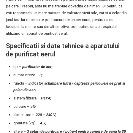
pe care il respiri, asta nu mai trebuie dovedita de nimeni. Si pentru ca
esti responsabil in mare masura de calitatea vietii tale, cat si a celor din
jurul tau. Iar daca nu te poti bucura de un aer curat, pentru ca nu
locuiesti la munte sau din alte motive, poti obtine un aer respirabil
utilizand un aparat de purificat aerul.
Specificatii si date tehnice a aparatului
de purificat aerul
tip –
purificator de aer
;
numar viteze –
3;
functii –
indicator schimbare filtru / capteaza particulele de praf si
polen din aer;
sistem filtrare –
HEPA;
culoare –
alb;
alimentare –
220 – 240 V;
greutate (kg) –
4.7;
altele –
3 setari de purificare / potrivit pentru camere de pana la 30