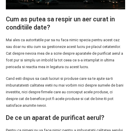
Cum as putea sa respir un aer curat in
conditiile date?
Mai ales ca autoritatile par sa nu faca nimic specia pentru acest caz
sau doar nu stiu cum sa gestioneze acest lucru pe placul cetatenilor.
Cat despre nevoia mea de a scrie despre aparatele de purificat aerul a
fost pur si simplu un imbold la tot ceea ce s-a intamplat in ultima
perioada si reactia mea in legatura cu acest lucru.
Cand esti dispus sa cauti lucruri si produse care sa te ajute sa-ti
imbunatatesti calitatea vietii nu mai vorbim nici despre sumele de bani
investite, nici despre firmele care au conceput acele produse, ci
despre cat de benefice pot fi acele produse si cat de bine iti pot
satisface anumite nevoi.
De ce un aparat de purificat aerul?
Pentru ca nimeni nu va face nimic pentru a imbunatatii calitatea aerului