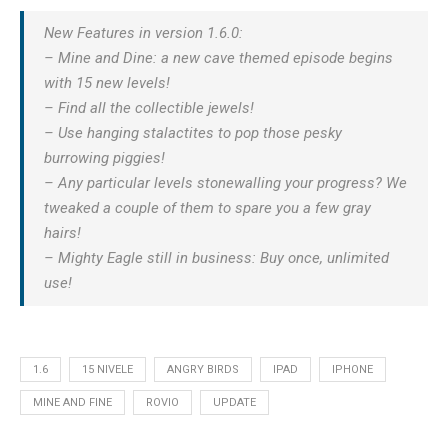
New Features in version 1.6.0:
– Mine and Dine: a new cave themed episode begins
with 15 new levels!
– Find all the collectible jewels!
– Use hanging stalactites to pop those pesky
burrowing piggies!
– Any particular levels stonewalling your progress? We
tweaked a couple of them to spare you a few gray
hairs!
– Mighty Eagle still in business: Buy once, unlimited
use!
1.6
15 NIVELE
ANGRY BIRDS
IPAD
IPHONE
MINE AND FINE
ROVIO
UPDATE