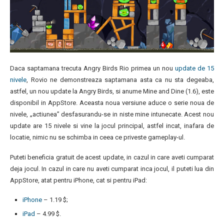
Daca saptamana trecuta Angry Birds Rio primea un nou
update de 15
nivele
, Rovio ne demonstreaza saptamana asta ca nu sta degeaba,
astfel, un nou update la Angry Birds, si anume Mine and Dine (1.6), este
disponibil in AppStore. Aceasta noua versiune aduce o serie noua de
nivele, „actiunea” desfasurandu-se in niste mine intunecate. Acest nou
update are 15 nivele si vine la jocul principal, astfel incat, inafara de
locatie, nimic nu se schimba in ceea ce priveste gameplay-ul.
Puteti beneficia gratuit de acest update, in cazul in care aveti cumparat
deja jocul. In cazul in care nu aveti cumparat inca jocul, il puteti lua din
AppStore, atat pentru iPhone, cat si pentru iPad:
iPhone
– 1.19 $;
iPad
– 4.99 $.