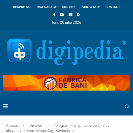
DESPRE NOI
DIGI GARAGE
SUSTINE
PUBLICITATE
CONTACT
luni, 20 iulie 2026
Acasa
Diverse
Telegram – o aplicatie ce vine ca
alternativa pentru WhatsApp Messenger