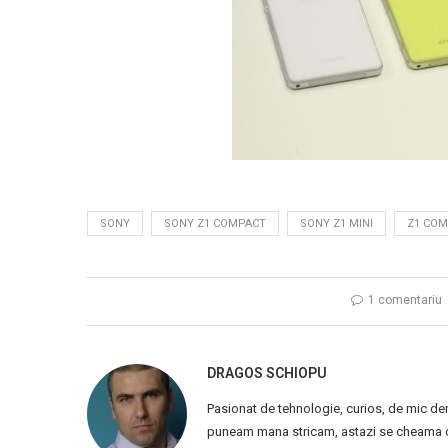
SONY
SONY Z1 COMPACT
SONY Z1 MINI
Z1 CO
1 comentariu
DRAGOS SCHIOPU
Pasionat de tehnologie, curios, de mic de
puneam mana stricam, astazi se cheama ca