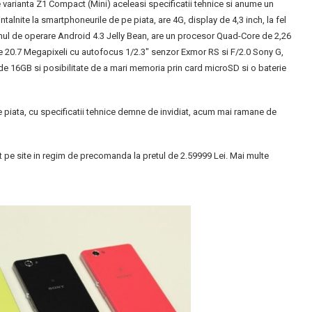
 varianta Z1 Compact (Mini) aceleasi specificatii tehnice si anume un
lnite la smartphoneurile de pe piata, are 4G, display de 4,3 inch, la fel
mul de operare Android 4.3 Jelly Bean, are un procesor Quad-Core de 2,26
20.7 Megapixeli cu autofocus 1/2.3″ senzor Exmor RS si F/2.0 Sony G,
e 16GB si posibilitate de a mari memoria prin card microSD si o baterie
e piata, cu specificatii tehnice demne de invidiat, acum mai ramane de
pe site in regim de precomanda la pretul de 2.59999 Lei. Mai multe