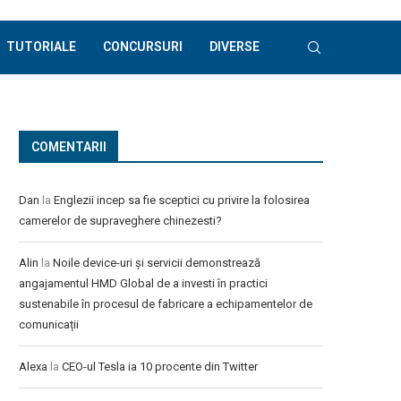
TUTORIALE
CONCURSURI
DIVERSE
COMENTARII
Dan
la
Englezii incep sa fie sceptici cu privire la folosirea
camerelor de supraveghere chinezesti?
Alin
la
Noile device-uri și servicii demonstrează
angajamentul HMD Global de a investi în practici
sustenabile în procesul de fabricare a echipamentelor de
comunicații
Alexa
la
CEO-ul Tesla ia 10 procente din Twitter