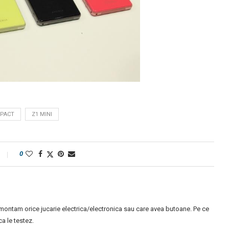
MPACT
Z1 MINI
0
montam orice jucarie electrica/electronica sau care avea butoane. Pe ce
 le testez.