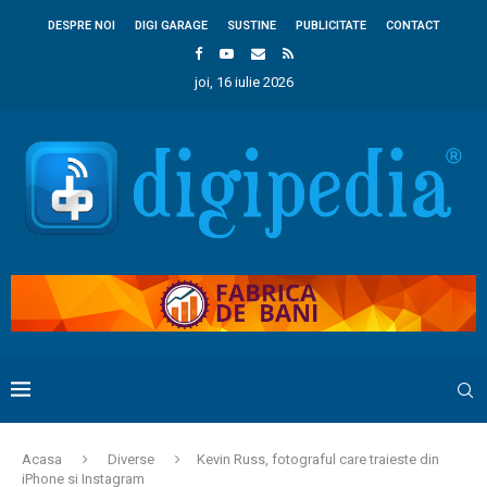
DESPRE NOI
DIGI GARAGE
SUSTINE
PUBLICITATE
CONTACT
joi, 16 iulie 2026
Acasa
Diverse
Kevin Russ, fotograful care traieste din
iPhone si Instagram