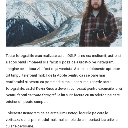
Toate fotografiile erau realizate cu un DSLR si nu era multumit, astfel si-
a scos omul iPhone-ul si a facut o poza ce a urcat-o pe instagram,
imagine ce a doua zi a fost deja vanduta. Acum isi foloseste aproape
tot timpul telefonul mobil de la Apple pentru ca i se pare mai
confortabil si pentru ca poate edita mai usor si mai repede toate
fotografiile, astfel Kevin Russ a devenit cunoscut pentru excursiile lui si
pentru faptul ca toate fotografiile lui sunt facute cu un telefon pe care
oricine si-l poate cumpara.
Foloseste Instagram ca sa arate lumii intregi locurile pe care le
viziteaza dar si prin modul mult mai simplu de a impartasi lucrarile lui
cu alte persoane.