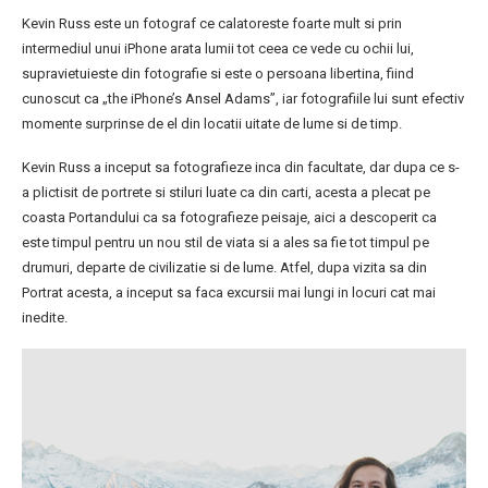
Kevin Russ este un fotograf ce calatoreste foarte mult si prin
intermediul unui iPhone arata lumii tot ceea ce vede cu ochii lui,
supravietuieste din fotografie si este o persoana libertina, fiind
cunoscut ca „the iPhone’s Ansel Adams”, iar fotografiile lui sunt efectiv
momente surprinse de el din locatii uitate de lume si de timp.
Kevin Russ a inceput sa fotografieze inca din facultate, dar dupa ce s-
a plictisit de portrete si stiluri luate ca din carti, acesta a plecat pe
coasta Portandului ca sa fotografieze peisaje, aici a descoperit ca
este timpul pentru un nou stil de viata si a ales sa fie tot timpul pe
drumuri, departe de civilizatie si de lume. Atfel, dupa vizita sa din
Portrat acesta, a inceput sa faca excursii mai lungi in locuri cat mai
inedite.