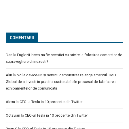
COMENTARII
Dan
la
Englezii incep sa fie sceptici cu privire la folosirea camerelor de
supraveghere chinezesti?
Alin
la
Noile device-uri și servicii demonstrează angajamentul HMD
Global de a investi în practici sustenabile în procesul de fabricare a
echipamentelor de comunicații
Alexa
la
CEO-ul Tesla ia 10 procente din Twitter
Octavian
la
CEO-ul Tesla ia 10 procente din Twitter
Petru C
la
CEO-ul Tesla ia 10 procente din Twitter