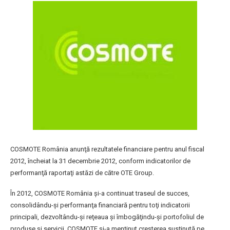
COSMOTE România anunţă rezultatele financiare pentru anul fiscal
2012, încheiat la 31 decembrie 2012, conform indicatorilor de
performanţă raportaţi astăzi de către OTE Group.
În 2012, COSMOTE România şi-a continuat traseul de succes,
consolidându-şi performanţa financiară pentru toţi indicatorii
principali, dezvoltându-şi reţeaua şi îmbogăţindu-şi portofoliul de
produse şi servicii. COSMOTE şi-a menţinut creşterea susţinută pe