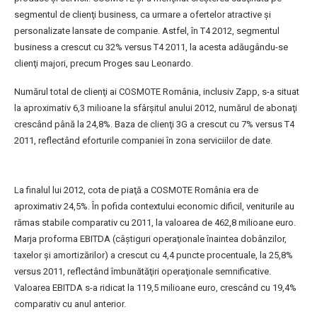
segmentul de clienţi business, ca urmare a ofertelor atractive şi
personalizate lansate de companie. Astfel, în T4 2012, segmentul
business a crescut cu 32% versus T4 2011, la acesta adăugându-se
clienţi majori, precum Proges sau Leonardo.
Numărul total de clienţi ai COSMOTE România, inclusiv Zapp, s-a situat
la aproximativ 6,3 milioane la sfârşitul anului 2012, numărul de abonaţi
crescând până la 24,8%. Baza de clienţi 3G a crescut cu 7% versus T4
2011, reflectând eforturile companiei în zona serviciilor de date.
La finalul lui 2012, cota de piaţă a COSMOTE România era de
aproximativ 24,5%. În pofida contextului economic dificil, veniturile au
rămas stabile comparativ cu 2011, la valoarea de 462,8 milioane euro.
Marja proforma EBITDA (câştiguri operaţionale înaintea dobânzilor,
taxelor şi amortizărilor) a crescut cu 4,4 puncte procentuale, la 25,8%
versus 2011, reflectând îmbunătăţiri operaţionale semnificative.
Valoarea EBITDA s-a ridicat la 119,5 milioane euro, crescând cu 19,4%
comparativ cu anul anterior.