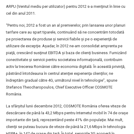
ARPU (Venitul mediu per utilizator) pentru 2012 s-a menţinut în linie cu
cel din anul 2011.
“Pentru noi, 2012 a fost un an al premierelor, prin lansarea unor planuri
tarifare care au spart tiparele, continuând să ne concentrăm totodată
pe proiectarea de produse şi servicii fiabile şi pe o experienţă de
utilizare de excepţie. Aşadar, în 2012 ne-am consolidat amprenta pe
piaţă, crescând susţinut EBITDA şi baza de clienţi business. Furnizând
conectivitate şi servicii pentru societatea informaţională, contribuim
activ la trecerea României către economia digitală. În această privinţă,
păstrând întotdeauna în centrul atenţiei experienţa clienţilor, ne
îndreptăm gradual către 4G, următorul nivel în tehnologie”, spune
Stefanos Theocharopoulos, Chief Executive Officer COSMOTE
România.
La sfârșitul lunii decembrie 2012, COSMOTE România oferea viteze de
descărcare de până la 43,2 Mbps pentru Internetul mobil în 74 de oraşe
importante din ţară, reprezentând peste 41% din populaţie. Mai mult,
clienţii se puteau bucura de viteze de până la 21,6 Mbps în tehnologia
HSPA+, în 147 de oraşe din ţară. În total, serviciile 3G acoperă în