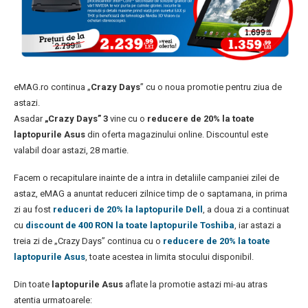
eMAG.ro continua „
Crazy Days
” cu o noua promotie pentru ziua de
astazi.
Asadar
„Crazy Days” 3
vine cu o
reducere de 20% la toate
laptopurile Asus
din oferta magazinului online. Discountul este
valabil doar astazi, 28 martie.
Facem o recapitulare inainte de a intra in detaliile campaniei zilei de
astaz, eMAG a anuntat reduceri zilnice timp de o saptamana, in prima
zi au fost
reduceri de 20% la laptopurile Dell
, a doua zi a continuat
cu
discount de 400 RON la toate laptopurile Toshiba
, iar astazi a
treia zi de „Crazy Days” continua cu o
reducere de 20% la toate
laptopurile Asus
, toate acestea in limita stocului disponibil.
Din toate
laptopurile Asus
aflate la promotie astazi mi-au atras
atentia urmatoarele: