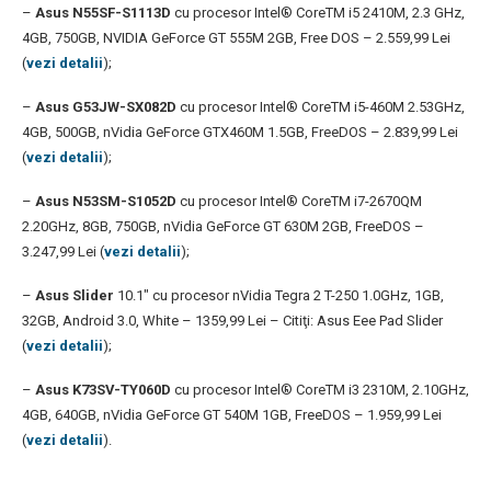
–
Asus N55SF-S1113D
cu procesor Intel® CoreTM i5 2410M, 2.3 GHz,
4GB, 750GB, NVIDIA GeForce GT 555M 2GB, Free DOS – 2.559,99 Lei
(
vezi detalii
);
–
Asus G53JW-SX082D
cu procesor Intel® CoreTM i5-460M 2.53GHz,
4GB, 500GB, nVidia GeForce GTX460M 1.5GB, FreeDOS – 2.839,99 Lei
(
vezi detalii
);
–
Asus N53SM-S1052D
cu procesor Intel® CoreTM i7-2670QM
2.20GHz, 8GB, 750GB, nVidia GeForce GT 630M 2GB, FreeDOS –
3.247,99 Lei (
vezi detalii
);
–
Asus Slider
10.1″ cu procesor nVidia Tegra 2 T-250 1.0GHz, 1GB,
32GB, Android 3.0, White – 1359,99 Lei – Citiţi: Asus Eee Pad Slider
(
vezi detalii
);
–
Asus K73SV-TY060D
cu procesor Intel® CoreTM i3 2310M, 2.10GHz,
4GB, 640GB, nVidia GeForce GT 540M 1GB, FreeDOS – 1.959,99 Lei
(
vezi detalii
).