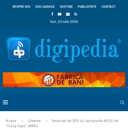
DESPRE NOI
DIGI GARAGE
SUSTINE
PUBLICITATE
CONTACT
luni, 20 iulie 2026
Acasa
Diverse
Reduceri de 20% la Laptopurile ASUS de
“Crazy Days” eMAG