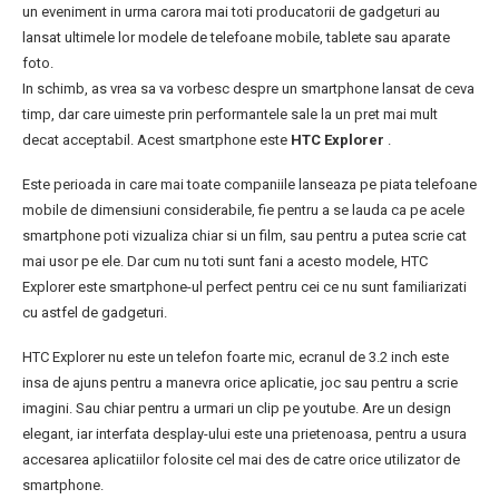
un eveniment in urma carora mai toti producatorii de gadgeturi au
lansat ultimele lor modele de telefoane mobile, tablete sau aparate
foto.
In schimb, as vrea sa va vorbesc despre un smartphone lansat de ceva
timp, dar care uimeste prin performantele sale la un pret mai mult
decat acceptabil. Acest smartphone este
HTC Explorer
.
Este perioada in care mai toate companiile lanseaza pe piata telefoane
mobile de dimensiuni considerabile, fie pentru a se lauda ca pe acele
smartphone poti vizualiza chiar si un film, sau pentru a putea scrie cat
mai usor pe ele. Dar cum nu toti sunt fani a acesto modele, HTC
Explorer este smartphone-ul perfect pentru cei ce nu sunt familiarizati
cu astfel de gadgeturi.
HTC Explorer nu este un telefon foarte mic, ecranul de 3.2 inch este
insa de ajuns pentru a manevra orice aplicatie, joc sau pentru a scrie
imagini. Sau chiar pentru a urmari un clip pe youtube. Are un design
elegant, iar interfata desplay-ului este una prietenoasa, pentru a usura
accesarea aplicatiilor folosite cel mai des de catre orice utilizator de
smartphone.