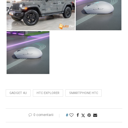
GADGET 4U
HTC EXPLORER
SMARTPHONE HTC
0 comentarii
0