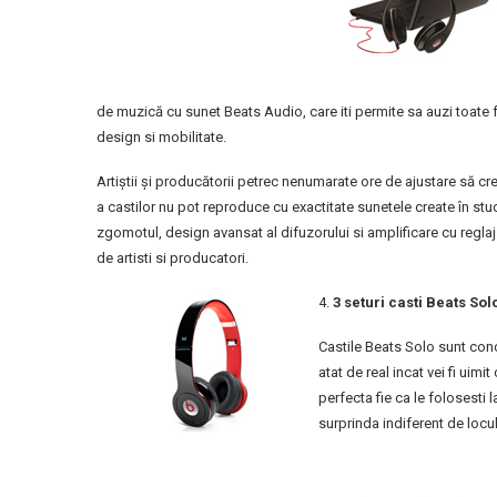
de muzică cu sunet Beats Audio, care iti permite sa auzi toate f
design si mobilitate.
Artiştii şi producătorii petrec nenumarate ore de ajustare să c
a castilor nu pot reproduce cu exactitate sunetele create în st
zgomotul, design avansat al difuzorului si amplificare cu reglaj
de artisti si producatori.
4.
3 seturi casti Beats Sol
Castile Beats Solo sunt conce
atat de real incat vei fi uimi
perfecta fie ca le folosesti 
surprinda indiferent de locul 