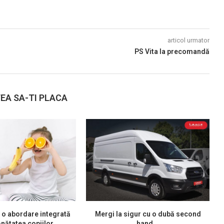
articol urmator
PS Vita la precomandă
EA SA-TI PLACA
 o abordare integrată
Mergi la sigur cu o dubă second
nătatea copiilor...
hand...