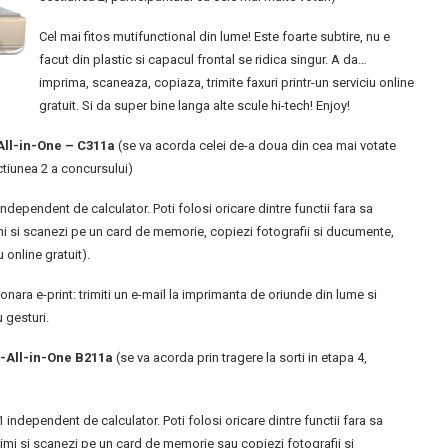
Cel mai fitos mutifunctional din lume! Este foarte subtire, nu e
facut din plastic si capacul frontal se ridica singur. A da…
imprima, scaneaza, copiaza, trimite faxuri printr-un serviciu online
gratuit. Si da super bine langa alte scule hi-tech! Enjoy!
All-in-One – C311a
(se va acorda celei de-a doua din cea mai votate
ectiunea 2 a concursului)
 independent de calculator. Poti folosi oricare dintre functii fara sa
mi si scanezi pe un card de memorie, copiezi fotografii si ducumente,
u online gratuit).
ionara e-print: trimiti un e-mail la imprimanta de oriunde din lume si
 gesturi.
-All-in-One B211a
(se va acorda prin tragere la sorti in etapa 4,
-1 independent de calculator. Poti folosi oricare dintre functii fara sa
rimi si scanezi pe un card de memorie sau copiezi fotografii si