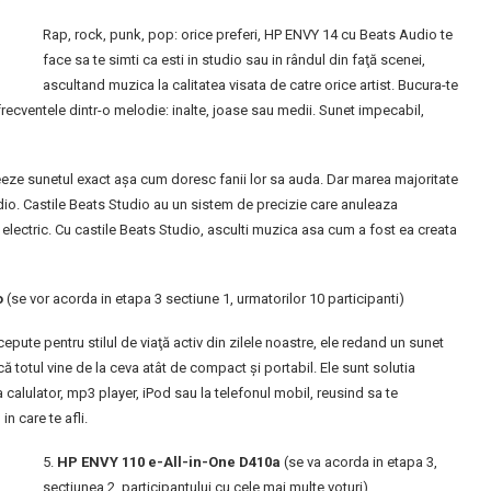
Rap, rock, punk, pop: orice preferi, HP ENVY 14 cu Beats Audio te
face sa te simti ca esti in studio sau in rândul din faţă scenei,
ascultand muzica la calitatea visata de catre orice artist. Bucura-te
recventele dintr-o melodie: inalte, joase sau medii. Sunet impecabil,
reeze sunetul exact aşa cum doresc fanii lor sa auda. Dar marea majoritate
udio. Castile Beats Studio au un sistem de precizie care anuleaza
 electric. Cu castile Beats Studio, asculti muzica asa cum a fost ea creata
o
(se vor acorda in etapa 3 sectiune 1, urmatorilor 10 participanti)
pute pentru stilul de viaţă activ din zilele noastre, ele redand un sunet
t că totul vine de la ceva atât de compact şi portabil. Ele sunt solutia
la calulator, mp3 player, iPod sau la telefonul mobil, reusind sa te
in care te afli.
5.
HP ENVY 110 e-All-in-One D410a
(se va acorda in etapa 3,
sectiunea 2, participantului cu cele mai multe voturi)