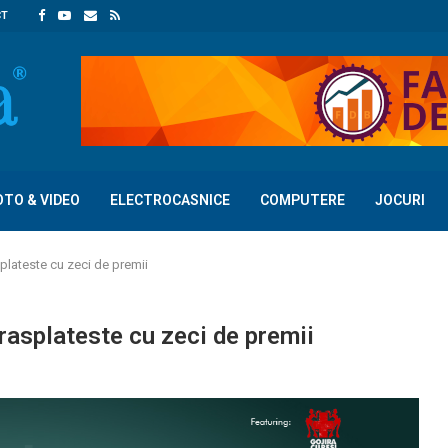
CT
OTO & VIDEO
ELECTROCASNICE
COMPUTERE
JOCURI
splateste cu zeci de premii
rasplateste cu zeci de premii