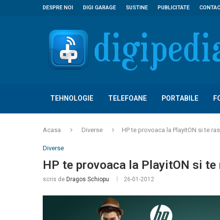
DESPRE NOI
DIGI GARAGE
SUSTINE
PUBLICITATE
CONTA
TEHNOLOGIE
TELEFOANE
PORTABILE
F
Acasa
Diverse
HP te provoaca la PlayitON si te ra
Diverse
HP te provoaca la PlayitON si te 
scris de
Dragos Schiopu
26-01-2012