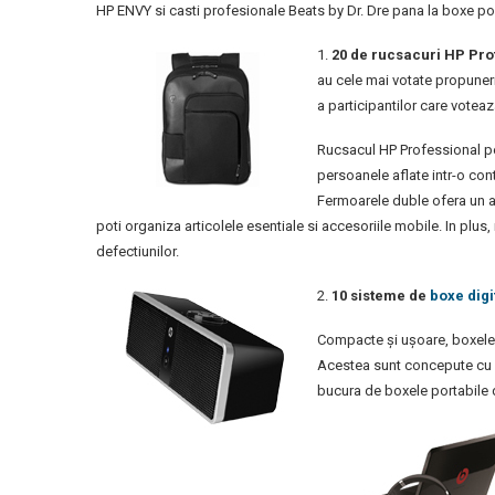
HP ENVY si casti profesionale Beats by Dr. Dre pana la boxe po
1.
20 de rucsacuri HP Pro
au cele mai votate propuneri.
a participantilor care voteaz
Rucsacul HP Professional p
persoanele aflate intr-o con
Fermoarele duble ofera un ac
poti organiza articolele esentiale si accesoriile mobile. In plus
defectiunilor.
2.
10 sisteme de
boxe digi
Compacte şi uşoare, boxele d
Acestea sunt concepute cu po
bucura de boxele portabile 