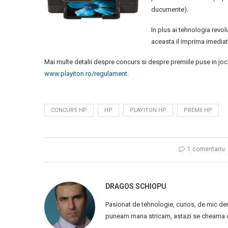
ducumente).
In plus ai tehnologia revol
aceasta il imprima imediat
Mai multe detalii despre concurs si despre premiile puse in jo
www.playiton.ro/regulament
.
CONCURS HP
HP
PLAYITON HP
PREMII HP
1 comentariu
DRAGOS SCHIOPU
Pasionat de tehnologie, curios, de mic de
puneam mana stricam, astazi se cheama ca