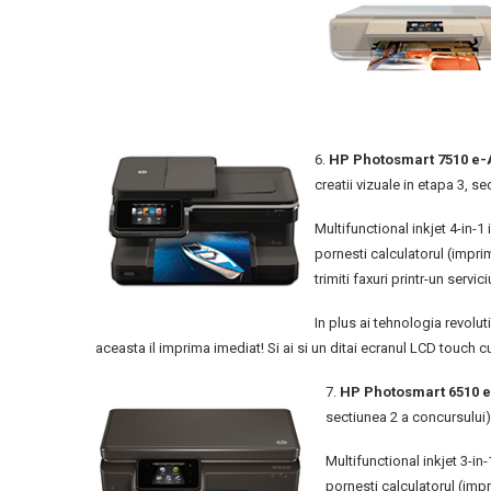
6.
HP Photosmart 7510 e-
creatii vizuale in etapa 3, s
Multifunctional inkjet 4-in-1
pornesti calculatorul (impri
trimiti faxuri printr-un servici
In plus ai tehnologia revolut
aceasta il imprima imediat! Si ai si un ditai ecranul LCD touch cu
7.
HP Photosmart 6510 e
sectiunea 2 a concursului)
Multifunctional inkjet 3-in
pornesti calculatorul (imp