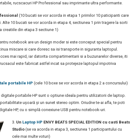
rtabile, rucscacuri HP Professional sau imprimante ultra performante.
fessional
(10 bucati se vor acorda in etapa 1 primilor 10 paticipanti care
 Alte 10 bucati se vor acorda in etapa 4, sectiunea 1 prin tragere la sorti
a creatiile din etapa 3 sectiune 1)
entru notebook are un design moder si este conceput special pentru
tinua miscare si care doresc sa isi transporte in siguranta laptopul.
ces mai rapid, iar datorita compartimentarii si a buzunarelor diverse, iti
, rucsacul este fabricat astfel incat sa protejeze laptopul impotriva
tale portabile HP
(cele 10 boxe se vor acorda in etapa 2 a concursului)
igitale portabile HP sunt o optiune ideala pentru utilizatorii de laptop.
rtabilitate uşoară şi un sunet stereo optim. Oriudne te-ai afla, te poti
digitale HP, cu o simplă conexiune USB pentru notebook-uri.
3.
Un
Laptop HP
ENVY BEATS SPECIAL EDITION cu casti Beats
Studio
(se va acorda in etapa 3, sectiunea 1 participantului cu
cele mai multe voturi)