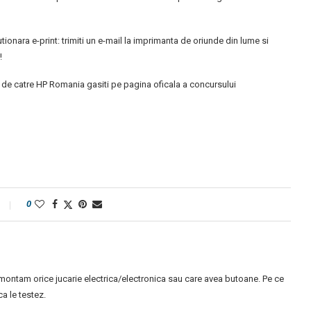
utionara e-print: trimiti un e-mail la imprimanta de oriunde din lume si
!
c de catre HP Romania gasiti pe pagina oficala a concursului
0
montam orice jucarie electrica/electronica sau care avea butoane. Pe ce
 le testez.