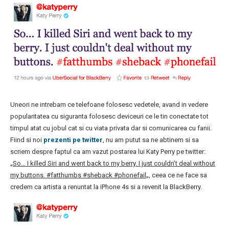
Uneori ne intrebam ce telefoane folosesc vedetele, avand in vedere
popularitatea cu siguranta folosesc deviceuri ce le tin conectate tot
timpul atat cu jobul cat si cu viata privata dar si comunicarea cu fanii.
Fiind si noi
prezenti pe twitter
, nu am putut sa ne abtinem si sa
scriem despre faptul ca am vazut postarea lui Katy Perry pe twitter:
„So… I killed Siri and went back to my berry. I just couldn’t deal without
my buttons. #fatthumbs #sheback #phonefail
„, ceea ce ne face sa
credem ca artista a renuntat la iPhone 4s si a revenit la BlackBerry.