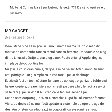
Multe :)) Cum naiba să pui butonul la setări??? De când oprirea e o
setare??
MR GADGET
14-03-2012 - 09:46
De-ai ști ce bine se mișcă un Linux… mamă mamă. Nu folosesc din
motive de compatibilitate cu restul care au ferestre. Dar dacă e să aleg
dintre Linux și pătrățele, clar aleg Linux. Poate chiar și Apple, deși nu
îmi place deloc politica lor.
Nu știu la voi în oraș cum e, dar pe la mine pe-aici toți cunoscuții sunt
anti-pătrățele. Pur și simplu nu le văd rostul pe un desktop!
Eu zic să faci un test: căutare, lansare de aplicații, organizare foldere și
fișiere, copiere, creare fișiere noi, chestii pe care zilnic le faci la servici
să le faci și pe un Win 8. Nu cred că le faci mai repede pe 8.
Cât de spre corporații, 90% au XP instalat. După fail-ul Microsoft numit
Vista, au decis să nu mai facă update la sistemele de operare așa de
des. Am prieteni care lucrează în corporații ca sysadmins și s-au