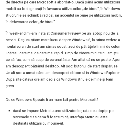
de direcția pe care Microsoft a abordat-o. Dacă până acum utilizatorii
mobili au fost ignorați în favoarea utilizatorilor „de birou”, în Windows
8 lucrurile se schimbă radical, iar accentul se pune pe utilizatorii mobili,
în defavoarea celor „de birou”.
În week-end mi-am instalat Consumer Preview pe un laptop nou de la
servici. Deși nu știam mare lucru despre Windows 8, la prima vedere a
noului ecran de start am rămas șocat: zeci de pătrățele în mii de culori
licăreau care mai de care mai rapid. Timp de câteva minute nu am știu
ce să fac, cum să scap de ecranul ăsta. Am aflat că nu se poate. Apoi
am descoperit bătrânul desktop. Alt șoc: butonul de start dispăruse.
Un alt șoc a urmat când am descoperit ribbon-ul în Windows Explorer.
După alte câteva ore am decis că Windows 8 nu e de mine și l-am
șters.
De ce Windows 8 poate fi un mare fail pentru Microsoft?
dacă se impune Metro tuturor utilizatorilor, rata de adopție pe
sistemele clasice va fi foarte mică, interfața Metro nu este
destinată utilizării cu mouse-ul.