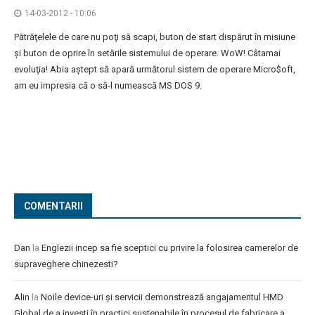
14-03-2012 - 10:06
Pătrăţelele de care nu poţi să scapi, buton de start dispărut în misiune
şi buton de oprire în setările sistemului de operare. WoW! Câtamai
evoluţia! Abia aştept să apară următorul sistem de operare Micro$oft,
am eu impresia că o să-l numească MS DOS 9.
COMENTARII
Dan
la
Englezii incep sa fie sceptici cu privire la folosirea camerelor de
supraveghere chinezesti?
Alin
la
Noile device-uri și servicii demonstrează angajamentul HMD
Global de a investi în practici sustenabile în procesul de fabricare a