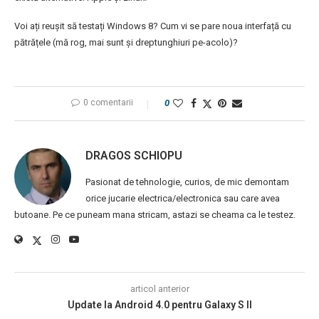
Voi ați reușit să testați Windows 8? Cum vi se pare noua interfață cu
pătrățele (mă rog, mai sunt și dreptunghiuri pe-acolo)?
0 comentarii
0
DRAGOS SCHIOPU
Pasionat de tehnologie, curios, de mic demontam
orice jucarie electrica/electronica sau care avea
butoane. Pe ce puneam mana stricam, astazi se cheama ca le testez.
articol anterior
Update la Android 4.0 pentru Galaxy S II