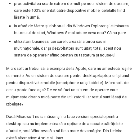
productivitatea scade extrem de mult pe noul sistem de operare,
care este 100% orientat către dispozitive mobile, celelalte fiind
lăsate în urmă.
în afară de Metro și ribbon-ul din Windows Explorer și eliminarea
butonului de start, Windows 8 mai aduce ceva nou? Că nu pare…
utilizatorii business, cei care lucrează la birou sau în
multinaționale, dar și dezvoltatorii sunt uitați total, acest nou
sistem de operare nefiind prieten cu tastatura și nouse-ul.
Microsoft ar trebui să ia exemplu de la Apple, care nu amestecă roșiile
cu merele. Au un sistem de operare pentru desktop/laptop-uri și unul
pentru dispozitivele mobile (smartphone-uri și tablete). Microsoft de
ce nu poate face așa? De ce să faci un sistem de operare care
mulțumește doar o mică parte din utilizatorii, iar restul sunt lăsați de
izbeliște?
Dacă Microsoft nu ia măsuri și nu face versiuni speciale pentru
desktop sau nu implementează o opțiune de a scoate pătrățelele
afurisite, noul Windows 8 o să fie o mare dezamăgire. Din fericire
există alternative: Apple și Linux.