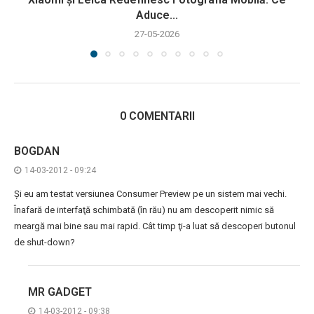
Aduce...
27-05-2026
0 COMENTARII
BOGDAN
14-03-2012 - 09:24
Şi eu am testat versiunea Consumer Preview pe un sistem mai vechi.
Înafară de interfaţă schimbată (în rău) nu am descoperit nimic să
meargă mai bine sau mai rapid. Cât timp ţi-a luat să descoperi butonul
de shut-down?
MR GADGET
14-03-2012 - 09:38