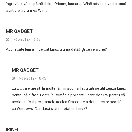
îngrozit la văzul pătrățelelor. Oricum, lansarea Win8 aduce o veste bună
pentru ei: ieftinirea Win 7.
MR GADGET
14-03-2012 - 10:05
Acum câte luni ai încercat Linux ultima dată? Și ce versiune?
MR GADGET
14-03-2012 - 10:45
Eu zic că e greșit. În multe țări, în școli și facultăți se utilizează Linux
pentru că e free. Poate în România procentul este de 95% pentru că
acolo au fost programele acelea Siveco de a dota fiecare școală
cu Windows. Dar dacă s-ar fi dotat cu Linux?
IRINEL