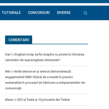
TUTORIALE
CONCURSURI
DIVERSE
COMENTARII
Dan
la
Englezii incep sa fie sceptici cu privire la folosirea
camerelor de supraveghere chinezesti?
Alin
la
Noile device-uri și servicii demonstrează
angajamentul HMD Global de a investi în practici
sustenabile în procesul de fabricare a echipamentelor de
comunicații
Alexa
la
CEO-ul Tesla ia 10 procente din Twitter