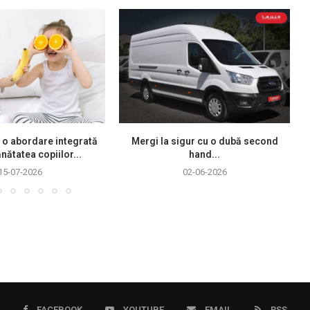
 o abordare integrată
Mergi la sigur cu o dubă second
nătatea copiilor...
hand...
15-07-2026
02-06-2026
FACEBOOK
YOUTUBE
EMAIL
RSS