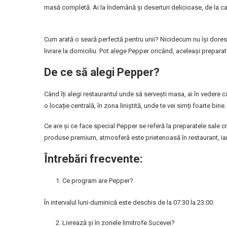
masă completă. Ai la îndemână și deserturi delicioase, de la c
Cum arată o seară perfectă pentru unii? Nicidecum nu își dore
livrare la domiciliu. Pot alege Pepper oricând, aceleași prepar
De ce să alegi Pepper?
Când îți alegi restaurantul unde să servești masa, ai în vedere c
o locație centrală, în zona liniștită, unde te vei simți foarte bine. 
Ce are și ce face special Pepper se referă la preparatele sale cr
produse premium, atmosferă este prietenoasă în restaurant, iar l
Întrebări frecvente:
Ce program are Pepper?
În intervalul luni-duminică este deschis de la 07:30 la 23:00.
Livrează și în zonele limitrofe Sucevei?