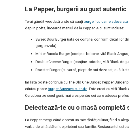
La Pepper, burgerii au gust autentic
Te-ai gândit vreodată unde să cauți
burgeri cu carne adevarata
deplin pofta, încearcă meniul de la Pepper. Aici sunt incluse:
Sweet Sour Burger (iată ce conține, conform detaliilor din 
gorgonzola).
Mister Rucola Burger (conține: brioche, vită Black Angus
Double Cheese Burger (conține: brioche, vită Black Angus
Rooster Burger (cu varză, piept de pui dezosat, ouă, ket
Iar lista poate continua cu The Old One Burger, Pepper Burger pri
căutau poate
burger Suceava cu trufe
. Este creat cu vită Black
Curcubeu pe cerul gurii, mai ales pentru cei care adesea prefer
Delectează-te cu o masă completă s
La Pepper mergi când dorești un mic răsfăț culinar, fiind o aleg
vorba de cină alături de prieteni sau familie. Restaurantul este