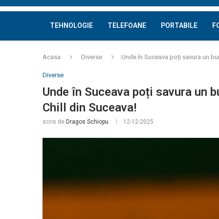
TEHNOLOGIE
TELEFOANE
PORTABILE
F
Acasa
Diverse
Unde în Suceava poți savura un burg
Diverse
Unde în Suceava poți savura un bu
Chill din Suceava!
scris de
Dragos Schiopu
12-12-2025