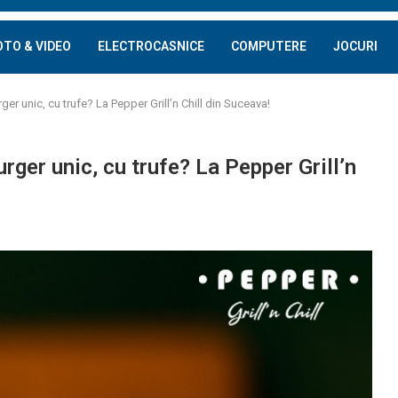
OTO & VIDEO
ELECTROCASNICE
COMPUTERE
JOCURI
er unic, cu trufe? La Pepper Grill’n Chill din Suceava!
rger unic, cu trufe? La Pepper Grill’n