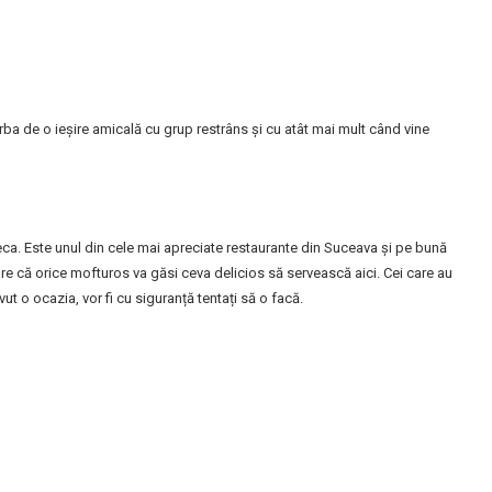
rba de o ieșire amicală cu grup restrâns și cu atât mai mult când vine
ca. Este unul din cele mai apreciate restaurante din Suceava și pe bună
Pare că orice mofturos va găsi ceva delicios să servească aici. Cei care au
ut o ocazia, vor fi cu siguranță tentați să o facă.