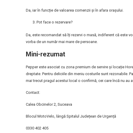
Da, iar în funcție de valoarea comenzii și în afara orașului.
Pot face o rezervare?
Da, este recomandat să îți rezervi o masă, indiferent că este vo
vorba de un număr mai mare de persoane.
Mini-rezumat
Pepper este asociat cu zona premium de servire și locație Hore
dreptate. Pentru deliciile din meniu costurile sunt rezonabile. 
mai trecut pragul acestui local o confirmă, cei care încă nu au av
Contact:
Calea Obcinelor 2, Suceava
Blocul MotoVelo, lângă Spitalul Județean de Urgență
0330 402 405