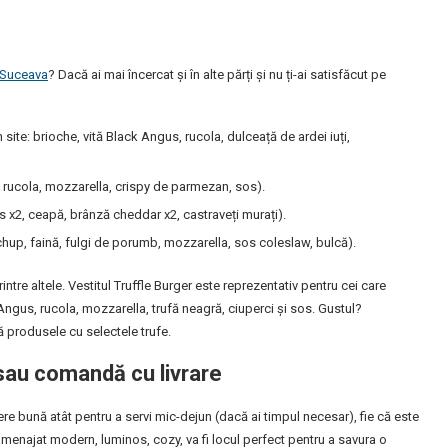
 Suceava
? Dacă ai mai încercat și în alte părți și nu ți-ai satisfăcut pe
site: brioche, vită Black Angus, rucola, dulceață de ardei iuți,
, rucola, mozzarella, crispy de parmezan, sos).
 x2, ceapă, brânză cheddar x2, castraveți murați).
chup, faină, fulgi de porumb, mozzarella, sos coleslaw, bulcă).
ntre altele. Vestitul Truffle Burger este reprezentativ pentru cei care
 Angus, rucola, mozzarella, trufă neagră, ciuperci și sos. Gustul?
ă produsele cu selectele trufe.
au comandă cu livrare
ere bună atât pentru a servi mic-dejun (dacă ai timpul necesar), fie că este
 amenajat modern, luminos, cozy, va fi locul perfect pentru a savura o