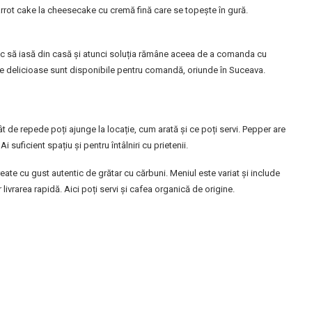
arrot cake la cheesecake cu cremă fină care se topește în gură.
sc să iasă din casă și atunci soluția rămâne aceea de a comanda cu
ate delicioase sunt disponibile pentru comandă, oriunde în Suceava.
ât de repede poți ajunge la locație, cum arată și ce poți servi. Pepper are
Ai suficient spațiu și pentru întâlniri cu prietenii.
eate cu gust autentic de grătar cu cărbuni. Meniul este variat și include
ivrarea rapidă. Aici poți servi și cafea organică de origine.