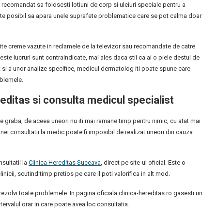
e recomandat sa folosesti lotiuni de corp si uleiuri speciale pentru a
 este posibil sa apara unele suprafete problematice care se pot calma doar
erite creme vazute in reclamele de la televizor sau recomandate de catre
ceste lucruri sunt contraindicate, mai ales daca stii ca ai o piele destul de
 si a unor analize specifice, medicul dermatolog iti poate spune care
oblemele.
editas si consulta medicul specialist
pe graba, de aceea uneori nu iti mai ramane timp pentru nimic, cu atat mai
nei consultatii la medic poate fi imposibil de realizat uneori din cauza
sultatii la
Clinica Hereditas Suceava
, direct pe site-ul oficial. Este o
inicii, scutind timp pretios pe care il poti valorifica in alt mod.
ti rezolvi toate problemele. In pagina oficiala clinica-hereditas.ro gasesti un
tervalul orar in care poate avea loc consultatia.