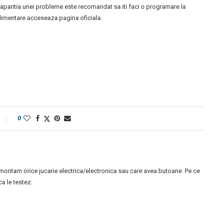
zi aparitia unei probleme este recomandat sa iti faci o programare la
uplimentare acceseaza pagina oficiala.
0
montam orice jucarie electrica/electronica sau care avea butoane. Pe ce
 le testez.