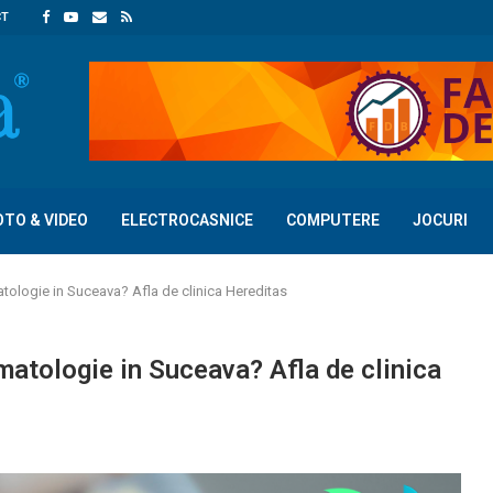
CT
OTO & VIDEO
ELECTROCASNICE
COMPUTERE
JOCURI
tologie in Suceava? Afla de clinica Hereditas
matologie in Suceava? Afla de clinica