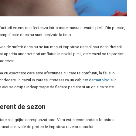
factorii externi ne afecteaza intr-o mare masura tesutul pielii. Din pacate,
 amplificate daca nu sunt sesizate la timp.
 avea de suferit daca nu se iau masuri impotriva uscarii sau deshidratarii
t aparitia unor pete ori umflaturi la nivelul pielii, este cazul sa te prezinti
 adecvat.
a cu exactitate care este afectiunea cu care te confrunti, la fel si o
ndecare. In cazul in care te intereseaza un cabinet
dermatologie in
de aici se ocupa indeaproape de fiecare pacient si au grija ca toate
iferent de sezon
atare si ingrijire corespunzatoare. Vara este recomandata folosirea
rucat ai nevoie de protectie impotriva razelor soarelui.