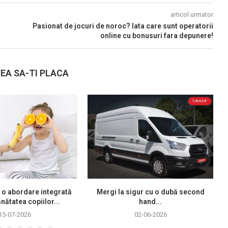
articol urmator
Pasionat de jocuri de noroc? Iata care sunt operatorii
online cu bonusuri fara depunere!
EA SA-TI PLACA
 o abordare integrată
Mergi la sigur cu o dubă second
nătatea copiilor...
hand...
15-07-2026
02-06-2026