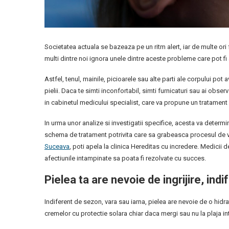
Societatea actuala se bazeaza pe un ritm alert, iar de multe ori 
multi dintre noi ignora unele dintre aceste probleme care pot fi
Astfel, tenul, mainile, picioarele sau alte parti ale corpului pot
pielii. Daca te simti inconfortabil, simti furnicaturi sau ai observa
in cabinetul medicului specialist, care va propune un tratament
In urma unor analize si investigatii specifice, acesta va determin
schema de tratament potrivita care sa grabeasca procesul de vi
Suceava
, poti apela la clinica Hereditas cu incredere. Medicii 
afectiunile intampinate sa poata fi rezolvate cu succes.
Pielea ta are nevoie de ingrijire, ind
Indiferent de sezon, vara sau iarna, pielea are nevoie de o hidr
cremelor cu protectie solara chiar daca mergi sau nu la plaja int