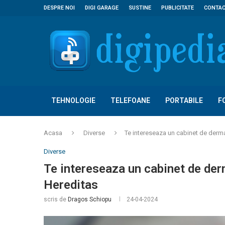
DESPRE NOI
DIGI GARAGE
SUSTINE
PUBLICITATE
CONTA
TEHNOLOGIE
TELEFOANE
PORTABILE
F
Acasa
Diverse
Te intereseaza un cabinet de derma
Diverse
Te intereseaza un cabinet de der
Hereditas
scris de
Dragos Schiopu
24-04-2024