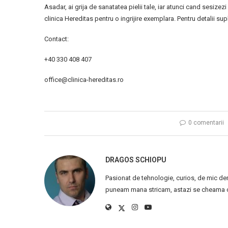
Asadar, ai grija de sanatatea pielii tale, iar atunci cand sesize
clinica Hereditas pentru o ingrijire exemplara. Pentru detalii s
Contact:
+40 330 408 407
office@clinica-hereditas.ro
0 comentarii
DRAGOS SCHIOPU
Pasionat de tehnologie, curios, de mic de
puneam mana stricam, astazi se cheama ca