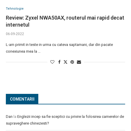
Tehnologie
Review: Zyxel NWA50AX, routerul mai rapid decat
internetul
06-09-2022
L-am primit in teste in urma cu cateva saptamani, dar din pacate
conexiunea mea la …
COMENTARII
Dan
la
Englezii incep sa fie sceptici cu privire la folosirea camerelor de
supraveghere chinezesti?