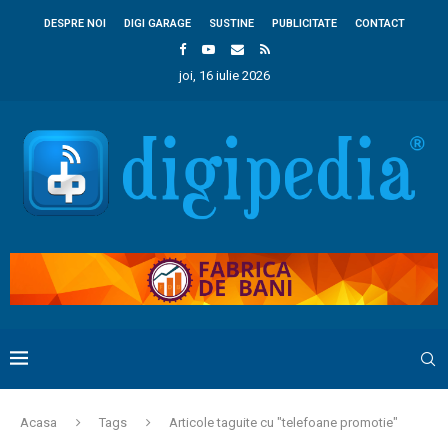
DESPRE NOI
DIGI GARAGE
SUSTINE
PUBLICITATE
CONTACT
joi, 16 iulie 2026
Acasa
Tags
Articole taguite cu "telefoane promotie"