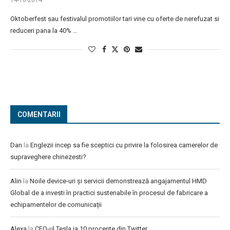
14-10-2014
Oktoberfest sau festivalul promotiilor tari vine cu oferte de nerefuzat si
reduceri pana la 40% …
COMENTARII
Dan
la
Englezii incep sa fie sceptici cu privire la folosirea camerelor de
supraveghere chinezesti?
Alin
la
Noile device-uri și servicii demonstrează angajamentul HMD
Global de a investi în practici sustenabile în procesul de fabricare a
echipamentelor de comunicații
Alexa
la
CEO-ul Tesla ia 10 procente din Twitter