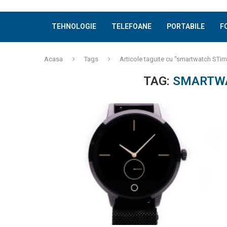
TEHNOLOGIE
TELEFOANE
PORTABILE
F
Acasa
Tags
Articole taguite cu "smartwatch STi
TAG:
SMARTWA