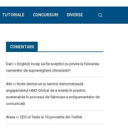
TUTORIALE
CONCURSURI
DIVERSE
COMENTARII
Dan
la
Englezii incep sa fie sceptici cu privire la folosirea
camerelor de supraveghere chinezesti?
Alin
la
Noile device-uri și servicii demonstrează
angajamentul HMD Global de a investi în practici
sustenabile în procesul de fabricare a echipamentelor de
comunicații
Alexa
la
CEO-ul Tesla ia 10 procente din Twitter