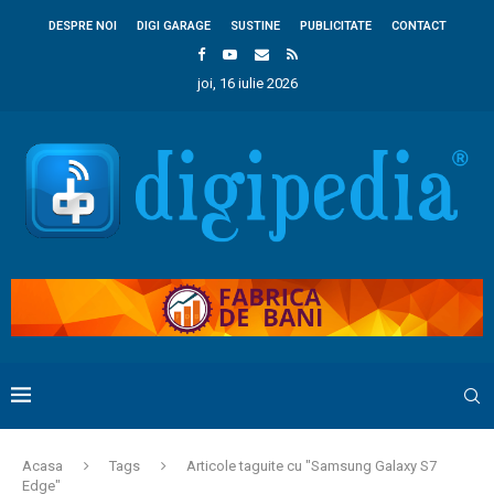
DESPRE NOI
DIGI GARAGE
SUSTINE
PUBLICITATE
CONTACT
joi, 16 iulie 2026
Acasa
Tags
Articole taguite cu "Samsung Galaxy S7
Edge"