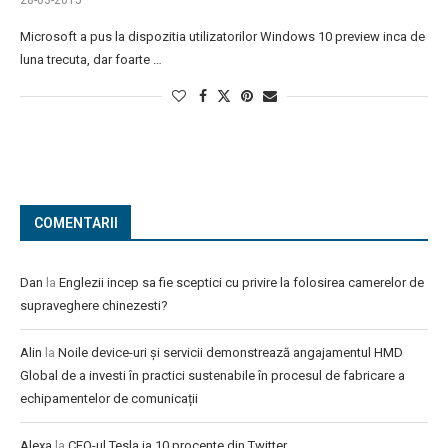
28-03-2015
Microsoft a pus la dispozitia utilizatorilor Windows 10 preview inca de
luna trecuta, dar foarte …
COMENTARII
Dan
la
Englezii incep sa fie sceptici cu privire la folosirea camerelor de
supraveghere chinezesti?
Alin
la
Noile device-uri și servicii demonstrează angajamentul HMD
Global de a investi în practici sustenabile în procesul de fabricare a
echipamentelor de comunicații
Alexa
la
CEO-ul Tesla ia 10 procente din Twitter