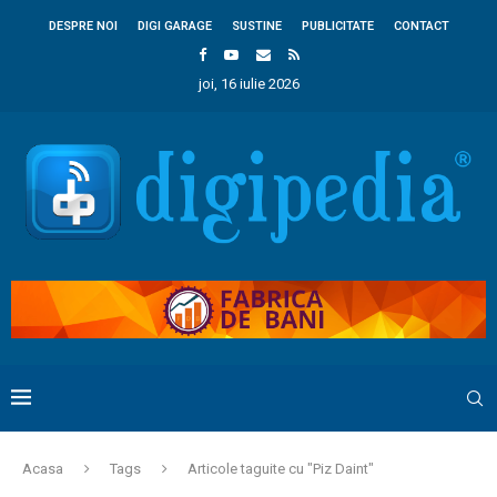
DESPRE NOI
DIGI GARAGE
SUSTINE
PUBLICITATE
CONTACT
joi, 16 iulie 2026
Acasa
Tags
Articole taguite cu "Piz Daint"