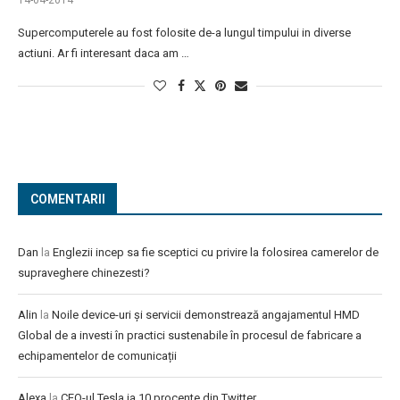
14-04-2014
Supercomputerele au fost folosite de-a lungul timpului in diverse
actiuni. Ar fi interesant daca am …
COMENTARII
Dan
la
Englezii incep sa fie sceptici cu privire la folosirea camerelor de
supraveghere chinezesti?
Alin
la
Noile device-uri și servicii demonstrează angajamentul HMD
Global de a investi în practici sustenabile în procesul de fabricare a
echipamentelor de comunicații
Alexa
la
CEO-ul Tesla ia 10 procente din Twitter