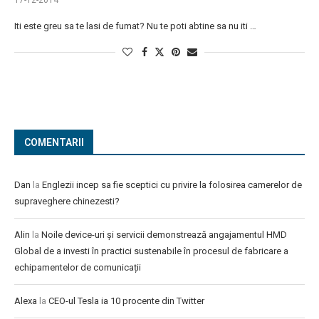
17-12-2014
Iti este greu sa te lasi de fumat? Nu te poti abtine sa nu iti …
COMENTARII
Dan
la
Englezii incep sa fie sceptici cu privire la folosirea camerelor de
supraveghere chinezesti?
Alin
la
Noile device-uri și servicii demonstrează angajamentul HMD
Global de a investi în practici sustenabile în procesul de fabricare a
echipamentelor de comunicații
Alexa
la
CEO-ul Tesla ia 10 procente din Twitter