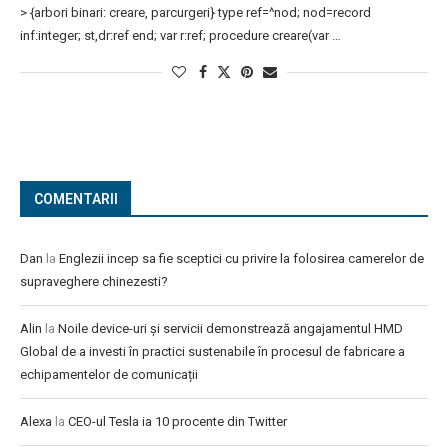
> {arbori binari: creare, parcurgeri} type ref=^nod; nod=record
inf:integer; st,dr:ref end; var r:ref; procedure creare(var …
COMENTARII
Dan
la
Englezii incep sa fie sceptici cu privire la folosirea camerelor de
supraveghere chinezesti?
Alin
la
Noile device-uri și servicii demonstrează angajamentul HMD
Global de a investi în practici sustenabile în procesul de fabricare a
echipamentelor de comunicații
Alexa
la
CEO-ul Tesla ia 10 procente din Twitter