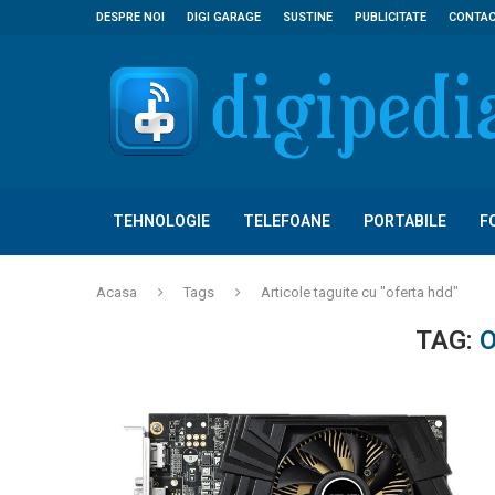
DESPRE NOI
DIGI GARAGE
SUSTINE
PUBLICITATE
CONTA
TEHNOLOGIE
TELEFOANE
PORTABILE
F
Acasa
Tags
Articole taguite cu "oferta hdd"
TAG: