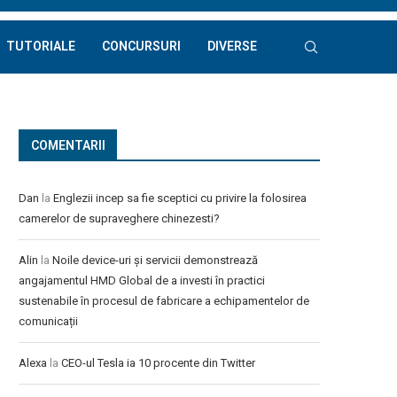
TUTORIALE
CONCURSURI
DIVERSE
COMENTARII
Dan
la
Englezii incep sa fie sceptici cu privire la folosirea
camerelor de supraveghere chinezesti?
Alin
la
Noile device-uri și servicii demonstrează
angajamentul HMD Global de a investi în practici
sustenabile în procesul de fabricare a echipamentelor de
comunicații
Alexa
la
CEO-ul Tesla ia 10 procente din Twitter