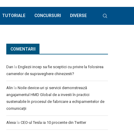
TUTORIALE
CONCURSURI
DIVERSE
COMENTARII
Dan
la
Englezii incep sa fie sceptici cu privire la folosirea
camerelor de supraveghere chinezesti?
Alin
la
Noile device-uri și servicii demonstrează
angajamentul HMD Global de a investi în practici
sustenabile în procesul de fabricare a echipamentelor de
comunicații
Alexa
la
CEO-ul Tesla ia 10 procente din Twitter