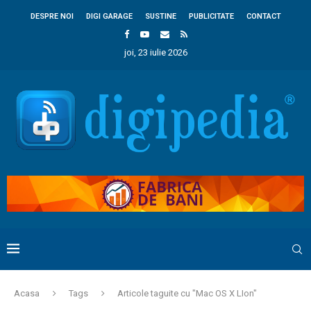
DESPRE NOI
DIGI GARAGE
SUSTINE
PUBLICITATE
CONTACT
joi, 23 iulie 2026
Acasa
Tags
Articole taguite cu "Mac OS X LIon"